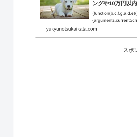
ングや10万円以
(function(b,c,f,g,a,d,e
{arguments.currentScript
yukyunotsukaikata.com
スポ