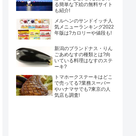
る簡単な下絵の無料サイト
も紹介!
メルヘンのサンドイッチ人
気メニューランキング2022
年版は?カロリーや値段も!
新潟のブランドナス・りん
ごあめなすの種類とは?向
いている料理はなすのステ
ーキ?
トマホークステーキはどこ
で売ってる?業務スーパー
やハナマサでも?東京の人
気店も調査!