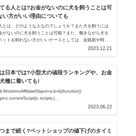
てる人とは?お金がないのに犬を飼うことは可
ない方がいい理由についても
人とは、どのような人なのでしょうか？また犬を飼うには
金がないのに犬を飼うことは可能？また、働きながら犬を
ペットを飼わない方がいいケースとしては、金銭面や時間
...
2023.12.21
は日本では?小型犬の値段ランキングや、お金
犬種に着いても!
){b.MoshimoAffiliateObject=a;b=b||function()
=c.currentScript||c.scripts;(...
2023.06.22
つまで続く?ペットショップの値下げのタイミ