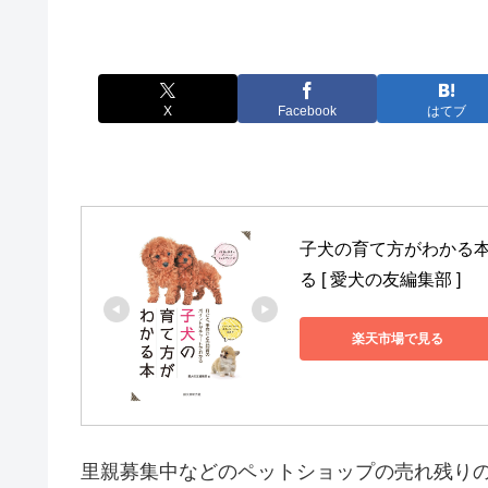
X
Facebook
はてブ
子犬の育て方がわかる本
る [ 愛犬の友編集部 ]
楽天市場で見る
里親募集中などのペットショップの売れ残り