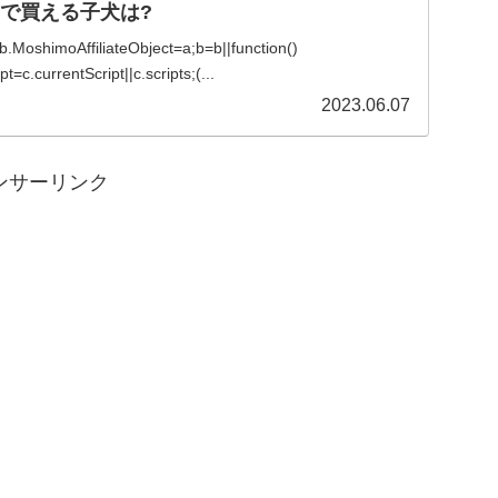
内で買える子犬は?
){b.MoshimoAffiliateObject=a;b=b||function()
=c.currentScript||c.scripts;(...
2023.06.07
ンサーリンク