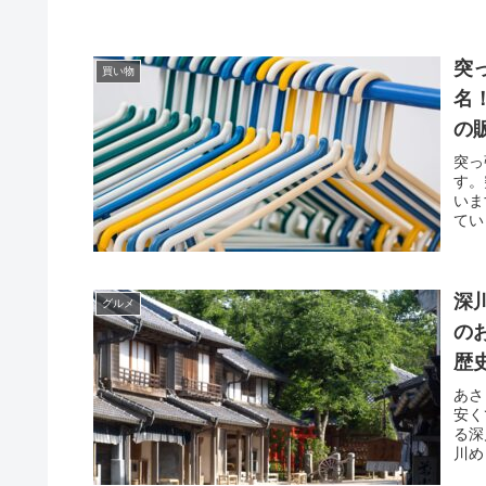
突
買い物
名
の
突っ
す。
いま
てい
深
グルメ
の
歴
あさ
安く
る深
川め