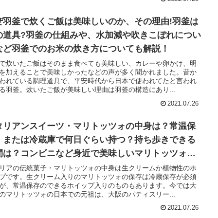
ぜ羽釜で炊くご飯は美味しいのか、その理由!羽釜は
の道具?羽釜の仕組みや、水加減や吹きこぼれについ
など羽釜でのお米の炊き方についても解説！
で炊いたご飯はそのまま食べても美味しい、カレーや卵かけ、明
を加えることで美味しかったなどの声が多く聞かれました。昔か
われている調理道具で、平安時代から日本で使われてたと言われ
る羽釜。炊いたご飯が美味しい理由は羽釜の構造にあり...
2021.07.26
タリアンスイーツ・マリトッツォの中身は？常温保
、または冷蔵庫で何日ぐらい持つ？持ち歩きできる
間は？コンビニなど身近で美味しいマリトッツォが
ってるお店も紹介！
リアの伝統菓子・マリトッツォの中身は生クリームか植物性のホ
プです。生クリーム入りのマリトッツォの保存は冷蔵保存が必須
が、常温保存のできるホイップ入りのものもあります。今では大
のマリトッツォの日本での元祖は、大阪のパティスリー...
2021.07.26