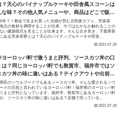
は？天心のパイナップルケーキや田舎風スコーンは
んな味？その他人気メニューや、商品はどこで販売
れているのかについても調査！
60年？！都会で生まれ育った夫婦が営む古民家カフェ、芳泉茶
地元の食材を満喫することが出来、今ではなかなか触れることの
ない建築様式を見ることが出来ます。そんな古き良き、千葉県長
にある芳泉茶寮とは？天心のパイナップルケーキや田舎...
2021.07.20
井ヨーロッパ軒で激うまと評判、ソースカツ丼の口
ミは？同じヨーロッパ軒でも敦賀市、福井市ではソ
スカツ丼の味に違いはある？テイクアウトや出前注
、店舗で売ってるお土産についても！
県民のソウルフードでもあるソースカツ丼。そんな愛されるソウ
ードの元祖と言われているヨーロッパ軒！福井県のヨーロッパ軒
うまと評判となっています。福井市、敦賀市にあるヨーロッパ軒
が、ソースカツ丼の味に違いはある？店舗で売っている...
2021.07.20