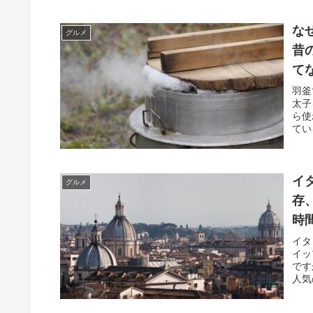
な
グルメ
昔
て
羽釜
太子
ら使
てい
イ
グルメ
存
時
売
イタ
イッ
です
人気