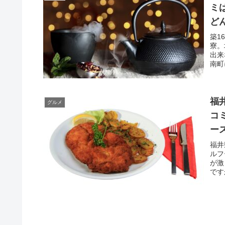
ミ
ど
さ
築1
寮。
出来
南町
福
グルメ
コ
ー
文
福井
ルフ
が激
です