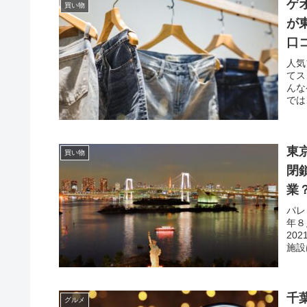
ゲ
買い物
が
口
人気
てス
んな
では
東
買い物
閉
業
調
パレ
年８
20
施設
千
グルメ