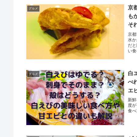
京
グルメ
も
そ
限
京都
水か
だと
い食
白
グルメ
べ
エ
い
新鮮
度が
食べ