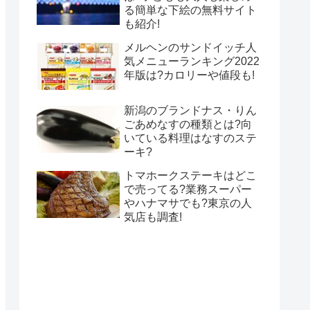
る簡単な下絵の無料サイト
も紹介!
メルヘンのサンドイッチ人
気メニューランキング2022
年版は?カロリーや値段も!
新潟のブランドナス・りん
ごあめなすの種類とは?向
いている料理はなすのステ
ーキ?
トマホークステーキはどこ
で売ってる?業務スーパー
やハナマサでも?東京の人
気店も調査!