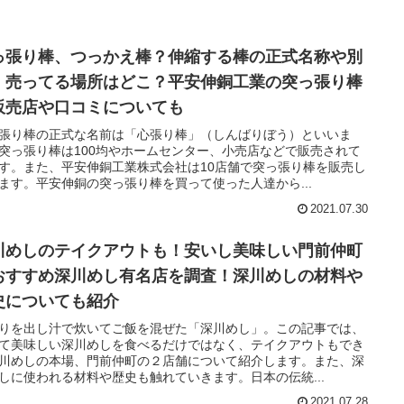
っ張り棒、つっかえ棒？伸縮する棒の正式名称や別
！売ってる場所はどこ？平安伸銅工業の突っ張り棒
販売店や口コミについても
張り棒の正式な名前は「心張り棒」（しんばりぼう）といいま
突っ張り棒は100均やホームセンター、小売店などで販売されて
す。また、平安伸銅工業株式会社は10店舗で突っ張り棒を販売し
ます。平安伸銅の突っ張り棒を買って使った人達から...
2021.07.30
川めしのテイクアウトも！安いし美味しい門前仲町
おすすめ深川めし有名店を調査！深川めしの材料や
史についても紹介
りを出し汁で炊いてご飯を混ぜた「深川めし」。この記事では、
て美味しい深川めしを食べるだけではなく、テイクアウトもでき
川めしの本場、門前仲町の２店舗について紹介します。また、深
しに使われる材料や歴史も触れていきます。日本の伝統...
2021.07.28