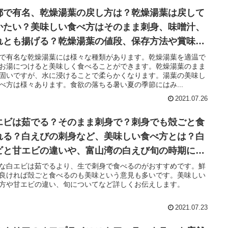
都で有名、乾燥湯葉の戻し方は？乾燥湯葉は戻して
かたい？美味しい食べ方はそのまま刺身、味噌汁、
れとも揚げる？乾燥湯葉の値段、保存方法や賞味期
、栄養やカロリーについても調査
で有名な乾燥湯葉には様々な種類があります。乾燥湯葉を適温で
お湯につけると美味しく食べることができます。乾燥湯葉のまま
固いですが、水に浸けることで柔らかくなります。湯葉の美味し
べ方は様々あります。食欲の落ちる暑い夏の季節にはみ...
2021.07.26
エビは茹でる？そのまま刺身で？刺身でも殻ごと食
れる？白えびの刺身など、美味しい食べ方とは？白
ビと甘エビの違いや、富山湾の白えび旬の時期につ
ても！
な白エビは茹でるより、生で刺身で食べるのがおすすめです。鮮
良ければ殻ごと食べるのも美味という意見も多いです。美味しい
方や甘エビの違い、旬についてなど詳しくお伝えします。
2021.07.23