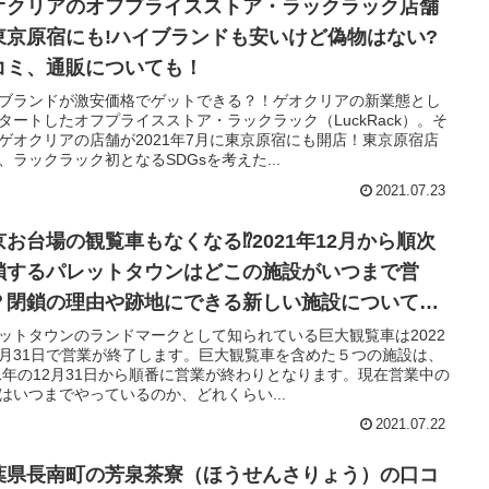
オクリアのオフプライスストア・ラックラック店舗
東京原宿にも!ハイブランドも安いけど偽物はない?
コミ、通販についても！
ブランドが激安価格でゲットできる？！ゲオクリアの新業態とし
タートしたオフプライスストア・ラックラック（LuckRack）。そ
ゲオクリアの店舗が2021年7月に東京原宿にも開店！東京原宿店
、ラックラック初となるSDGsを考えた...
2021.07.23
京お台場の観覧車もなくなる⁉︎2021年12月から順次
鎖するパレットタウンはどこの施設がいつまで営
？閉鎖の理由や跡地にできる新しい施設についても
査
ットタウンのランドマークとして知られている巨大観覧車は2022
月31日で営業が終了します。巨大観覧車を含めた５つの施設は、
21年の12月31日から順番に営業が終わりとなります。現在営業中の
はいつまでやっているのか、どれくらい...
2021.07.22
葉県長南町の芳泉茶寮（ほうせんさりょう）の口コ