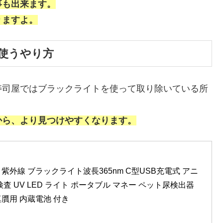
事も出来ます。
りますよ。
使うやり方
寿司屋ではブラックライトを使って取り除いている所
から、より見つけやすくなります。
小型 3W 紫外線 ブラックライト波長365nm C型USB充電式 アニ
 UV LED ライト ポータブル マネー ペット尿検出器 
真贋用 内蔵電池 付き