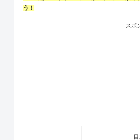
う！
スポ
目