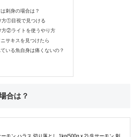
方は刺身の場合は？
け方①目視で見つける
け方②ライトを使うやり方
アニサキスを見つけたら
れている魚自身は痛くないの？
場合は？
】サーモン ハラス 切り落とし 1kg(500g x 2) 生サーモン 刺