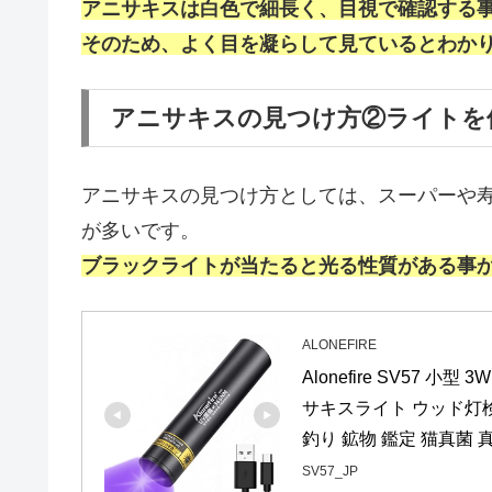
アニサキスは白色で細長く、目視で確認する
そのため、よく目を凝らして見ているとわか
アニサキスの見つけ方②ライトを
アニサキスの見つけ方としては、スーパーや
が多いです。
ブラックライトが当たると光る性質がある事
ALONEFIRE
Alonefire SV57 
サキスライト ウッド灯検査
釣り 鉱物 鑑定 猫真菌 
SV57_JP