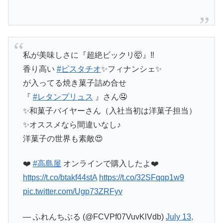
私が美味しさに『超絶ビックリ🤯』‼️
香り高い
#ピスタチオ
✨フィナンシェ✨
が入ってる焼き菓子詰め合せ
『
#レタンプリュス
』さん🤤
✨和菓子バイヤーさん（入社当初は洋菓子担当）
✨オススメなら間違いなし♪
洋菓子の世界も素敵😍
❤️
#高島屋
オンラインで購入したよ❤️
https://t.co/btakf44stA
https://t.co/32SFqqp1w9
pic.twitter.com/Ugp73ZRFyv
— ふれんちぶる (@FCVPf07VuvKlVdb)
July 13,