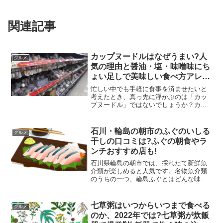
関連記事
カップヌードルはなぜうまい?人
グルメ
気の理由と醤油・塩・味噌味にち
ょい足しで美味しい食べ方アレン
ジも
忙しい中でも手軽に食事を済ませたいと
考えたとき、真っ先に浮かぶのは「カッ
プヌードル」ではないでしょうか？カッ
プヌードルが人気の理由は色々あります
が、コンビニの普及の波にうまく乗れた
からだと言われています。お湯を注いで
石川・輪島の朝市のふぐのいしる
グルメ
から３分と短い時間ででき...
干しの口コミは?ふぐの朝食やラ
ンチおすすめ店も!
石川県輪島の朝市では、採れたて新鮮魚
介類が楽しめると人気です。名物魚介類
のうちの一つ、輪島ふぐとはどんな味な
のでしょう？いしる干しとは一体？
(function(b,c,f,g,a,d,e)
{b.MoshimoAffiliateObject=...
七草粥はいつからいつまで食べる
グルメ
のか、2022年では?七草粥が炊飯