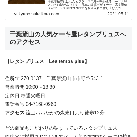
千葉県柏市にはなんとフランス気分が味わえるコーマル城
というお城があります。日本の建築デザイナー、高丸重信
氏がフランスのロココ様式を取り入れて作り上げたコーマ
ル城。お城のカフェでは色々な飲み物を楽しむことができ
yukyunotsukaikata.com
2021.05.11
て、コーヒーの味は美味しいと評判...
千葉流山の人気ケーキ屋レタンプリュスへ
のアクセス
【レタンプリュス Les temps plus】
住所:〒270-0137 千葉県流山市市野谷543-1
営業時間:10:00～18:30
定休日:毎週火曜日
電話番号:04-7168-0960
アクセス
:流山おおたかの森東口より徒歩12分
どの商品もこだわりの詰まっているレタンプリュス。
機内食に採用されていますが、人気おすすめケーキや焼き