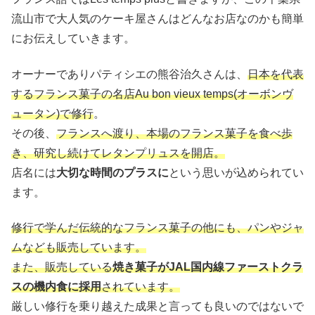
流山市で大人気のケーキ屋さんはどんなお店なのかも簡単
にお伝えしていきます。
オーナーでありパティシエの熊谷治久さんは、
日本を代表
するフランス菓子の名店Au bon vieux temps(オーボンヴ
ュータン)で修行
。
その後、
フランスへ渡り、本場のフランス菓子を食べ歩
き、研究し続けてレタンプリュスを開店。
店名には
大切な時間のプラスに
という思いが込められてい
ます。
修行で学んだ伝統的なフランス菓子の他にも、パンやジャ
ムなども販売しています。
また、販売している
焼き菓子が
JAL国内線ファーストクラ
スの機内食に採用
されています。
厳しい修行を乗り越えた成果と言っても良いのではないで