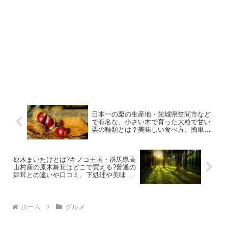
日本一の栗の生産地・茨城県笠間市など
で有名な、小さい木で育った大粒で甘い
栗の種類とは？美味しい食べ方、簡単な
剥き方は？茨城の栗は直売所や道の駅な
ど、どこで売ってる？茨城の栗を使った
美味しい栗料理についても
原木まいたけとは?キノコ王国・群馬県高
山村産の原木舞茸はどこで買える?普通の
舞茸との違いや口コミ、下処理や美味し
い食べ方!
ホーム
グルメ