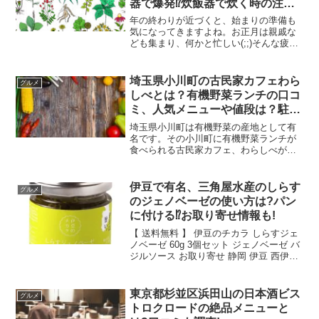
器で爆発⁉︎炊飯器で炊く時の注意
点!七草粥の副菜や付け合わせな
年の終わりが近づくと、始まりの準備も
ど、七草粥と何を食べるのかにつ
気になってきますよね。お正月は親戚な
ども集まり、何かと忙しい(;;)そんな疲れ
いても!
た胃や腸を休ませるために食べるとも言
われる七草粥。七草粥はいつ食べるもの
なのか、2022年ではどうなのでしょう
埼玉県小川町の古民家カフェわら
グルメ
か？また、無病息...
しべとは？有機野菜ランチの口コ
ミ、人気メニューや値段は？駐車
場はあるのかについても！
埼玉県小川町は有機野菜の産地として有
名です。その小川町に有機野菜ランチが
食べられる古民家カフェ、わらしべがあ
ります。古民家カフェわらしべは明治時
代に作られた玉成舎（ぎょくせいしゃ）
内１階を改装してあります。埼玉県や小
伊豆で有名、三角屋水産のしらす
グルメ
川町で生産された有機野菜...
のジェノベーゼの使い方は?パン
に付ける⁉︎お取り寄せ情報も!
【 送料無料 】 伊豆のチカラ しらすジェ
ノベーゼ 60g 3個セット ジェノベーゼ バ
ジルソース お取り寄せ 静岡 伊豆 西伊豆
三角屋水産価格：2690円（税込、送料無
料) (2022/8/1時点)楽天で購入伊豆の旨味
が詰まった三角屋水...
東京都杉並区浜田山の日本酒ビス
グルメ
トロクロードの絶品メニューと