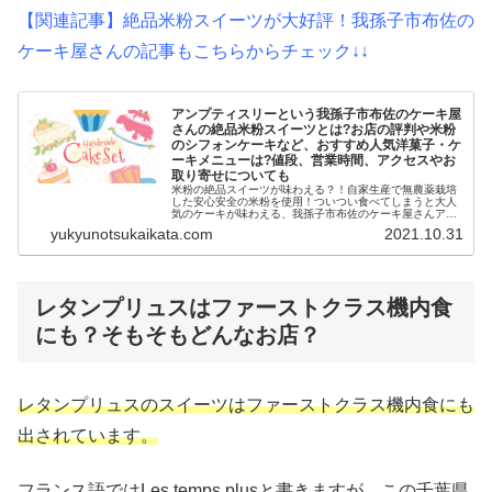
【関連記事】絶品米粉スイーツが大好評！我孫子市布佐の
ケーキ屋さんの記事もこちらからチェック↓↓
アンプティスリーという我孫子市布佐のケーキ屋
さんの絶品米粉スイーツとは?お店の評判や米粉
のシフォンケーキなど、おすすめ人気洋菓子・ケ
ーキメニューは?値段、営業時間、アクセスやお
取り寄せについても
米粉の絶品スイーツが味わえる？！自家生産で無農薬栽培
した安心安全の米粉を使用！ついつい食べてしまうと大人
気のケーキが味わえる、我孫子市布佐のケーキ屋さんアン
プティスリー。なんと自家栽培の無農薬のお米で作られて
yukyunotsukaikata.com
2021.10.31
いる、絶品米粉スイーツとは一体ど...
レタンプリュスはファーストクラス機内食
にも？そもそもどんなお店？
レタンプリュスのスイーツはファーストクラス機内食にも
出されています。
フランス語ではLes temps plusと書きますが、この千葉県