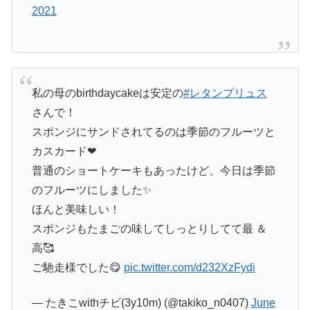
2021
私の母のbirthdaycakeは安定の
#レタンプリュス
さんで！
スポンジにサンドされてるのは季節のフルーツと
カスカード❤
普通のショートケーキもあったけど、今日は季節
のフルーツにしました✨
ほんと美味しい！
スポンジもたまごの味してしっとりしてて最 ＆
高🥰
ご馳走様でした😋
pic.twitter.com/d232XzFydi
— たきこwithチビ(3y10m) (@takiko_n0407)
June