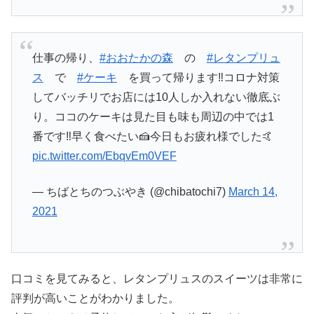
仕事の帰り、
#おおたかの森
の
#レタンプリュ
ス
で
#ケーキ
を買って帰ります‼️コロナ対策
してバッチリでお店には10人しか入れない徹底ぶ
り。ココのケーキは見た目も味も周辺の中では1
番です‼️早く食べたい🍰今日もお疲れ様でした🤙
pic.twitter.com/EbqvEm0VEF
— ちばとちのつぶやき (@chibatochi7)
March 14,
2021
口コミを見てみると、レタンプリュスのスイーツは非常に
評判が高いことがわかりました。