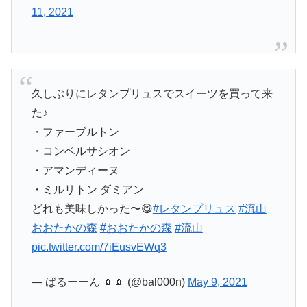
11, 2021
久しぶりにレタンプリュスでスイーツを買って来
た♪
・ファーブルトン
・コンベルサシオン
・アマンディーヌ
・ミルリトン ダミアン
どれも美味しかった〜😋
#レタンプリュス
#流山
おおたかの森
#おおたかの森
#流山
pic.twitter.com/7iEusvEWq3
— ばるーーん 💉💉 (@bal000n)
May 9, 2021