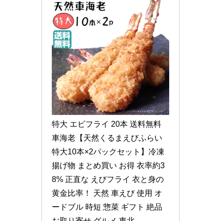
特大 エビフライ 20本 送料無料 
車海老【天然くるまえびふらい 
特大10本×2パックセット】冷凍 
揚げ物 まとめ買い お得 衣率約3
8% 正直な えびフライ 衣と身の
黄金比率！ 天然 車えび 使用 オ
ードブル 時短 惣菜 ギフト 絶品 
お取り寄せ グルメ 東北