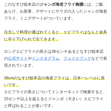
このなすび総本店の
ジャンボ海老フライ御膳
には、ご飯、
あら汁、お新香、デザートにサラダの入ったジャンボ海老
フライ、ミニデザートがついています。
注文して料理が運ばれてくると、エビフライはなんと金具
に吊り下げられて出てきます。
ロングエビフライの長さは36センチあるとなすび総本店
の
公式サイト
や
インスタグラム
、
フェイスブック
などで表
現されています。
36cmのなすび総本店の海老フライは、日本一レベルに長
いです。
エビフライの長さについてインターネットで検索すると、
15センチ以上を超えるとジャンボ（大きい）エビフライ
と呼ばれることが多いです。