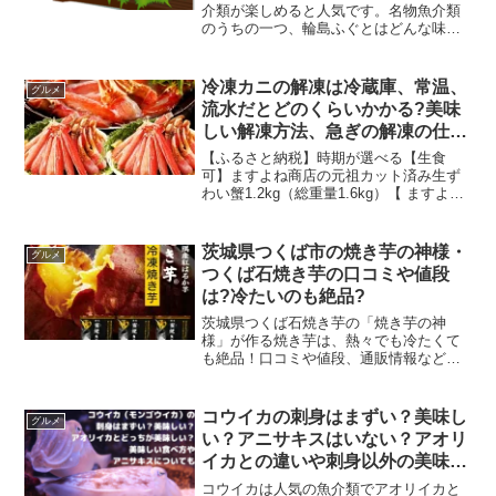
介類が楽しめると人気です。名物魚介類
のうちの一つ、輪島ふぐとはどんな味な
のでしょう？いしる干しとは一体？
(function(b,c,f,g,a,d,e)
{b.MoshimoAffiliateObject=...
冷凍カニの解凍は冷蔵庫、常温、
グルメ
流水だとどのくらいかかる?美味
しい解凍方法、急ぎの解凍の仕方
なども!
【ふるさと納税】時期が選べる【生食
可】ますよね商店の元祖カット済み生ず
わい蟹1.2kg（総重量1.6kg）【 ますよね
ずわい蟹 ずわいガニ ズワイガニ 蟹 カニ
カニしゃぶ 】価格：22,000円（税込、送
料無料) (2023/9/18時...
茨城県つくば市の焼き芋の神様・
グルメ
つくば石焼き芋の口コミや値段
は?冷たいのも絶品?
茨城県つくば石焼き芋の「焼き芋の神
様」が作る焼き芋は、熱々でも冷たくて
も絶品！口コミや値段、通販情報など、
焼き芋の神様の石焼き芋について詳しく
ご紹介します。
コウイカの刺身はまずい？美味し
グルメ
い？アニサキスはいない？アオリ
イカとの違いや刺身以外の美味し
い食べ方も紹介
コウイカは人気の魚介類でアオリイカと