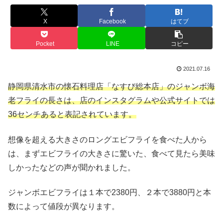
X
Facebook
はてブ
Pocket
LINE
コピー
2021.07.16
静岡県清水市の懐石料理店「なすび総本店」のジャンボ海
老フライの長さは、店のインスタグラムや公式サイトでは
36センチあると表記されています。
想像を超える大きさのロングエビフライを食べた人から
は、まずエビフライの大きさに驚いた、食べて見たら美味
しかったなどの声が聞かれました。
ジャンボエビフライは１本で2380円、２本で3880円と本
数によって値段が異なります。