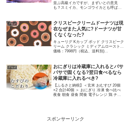
並ぶ高級イカですが、まずいとの意見
も？スミイカ、モンゴウイカとも呼ばれ
るコウイカの味や食べ方、アニサキスの
有無についてなどもお伝えします。
クリスピークリームドーナツは現
グルメ
在なぜまた人気に?ドーナツが甘
くなくなった?
キューリグ Kカップ ポッド クリスピーク
リーム クラシック ミディアムロースト...
価格：7998円（税込、送料別)
(2022/11/14時点)楽天で購入日本初上陸で
一躍人気となったクリスピークリームド
ーナツですが、店舗拡大から一転、閉...
おにぎりは冷蔵庫に入れるとパサ
グルメ
パサで固くなる?翌日食べるなら
冷蔵庫に入れるべき?
【ふるさと納税】＜玄米 おむすび 20個
×2 合計40個 ＞ おにぎり 冷凍 食べ比べ
夜食 朝食 昼食 間食 電子レンジ 鶏 チー
ズ 鮭 カレー 玄米おむすび玄むす屋 かん
こめ 愛媛県 西条市 『※2か月以内に順次
出荷』価格：25,500...
スポンサーリンク