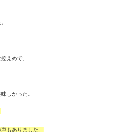
た。
は控えめで、
美味しかった。
、
の声もありました。