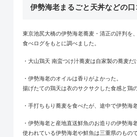
伊勢海老まるごと天丼などの口
東京池尻大橋の伊勢海老蕎麦・清正の
評判を
食べログをもとに調べました。
・大山鶏天
南蛮つけ汁蕎麦は自家製の蕎麦だ
・伊勢海老のオイルは香りがよかった。
揚げたての鶏天は衣のサクサクした食感と鶏
・手打ちもり蕎麦を食べたが、途中で伊勢海
・伊勢海老と産地直送鮮魚のお造りの伊勢海
使われている伊勢海老や鮮魚は三重県のもの