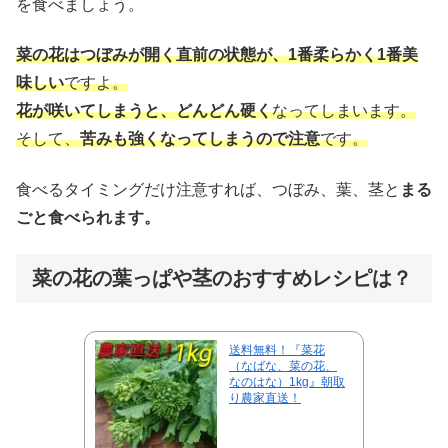
を食べましょう。
菜の花はつぼみが開く直前の状態が、1番柔らかく1番美
味しい
ですよ。
花が咲いてしまうと、どんどん硬く
なってしまいます。
そして、
苦みも強くなってしまうので注意
です。
食べるタイミングだけ注意すれば、つぼみ、葉、茎と
まる
ごと食べられます。
菜の花の葉っぱや茎のおすすめレシピは？
送料無料！『菜花
（なばな、菜の花、
なのはな）1kg』朝取
り農家直送！