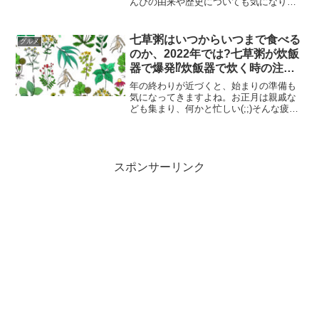
んぴの由来や歴史についても気になりま
すよね。高知の芋屋金次郎では揚げたて
芋けんぴや、チョコがけ芋けんぴが大人
気！一体どんな味なのでしょうか？金次
七草粥はいつからいつまで食べる
グルメ
郎の昔ながらの芋けんぴは...
のか、2022年では?七草粥が炊飯
器で爆発⁉︎炊飯器で炊く時の注意
点!七草粥の副菜や付け合わせな
年の終わりが近づくと、始まりの準備も
ど、七草粥と何を食べるのかにつ
気になってきますよね。お正月は親戚な
ども集まり、何かと忙しい(;;)そんな疲れ
いても!
た胃や腸を休ませるために食べるとも言
われる七草粥。七草粥はいつ食べるもの
なのか、2022年ではどうなのでしょう
か？また、無病息...
スポンサーリンク