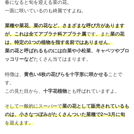
春になると旬を迎える菜の花。
一面に咲いているのも綺麗ですよね。
菜種や菜花、菜の花など、さまざまな呼び方があります
が、これは全てアブラナ科アブラナ属
です。また
菜の花
は、特定の1つの植物を指す名前ではありません
。
菜の花と呼ばれるものには白菜や小松菜、キャベツやブロ
ッコリーなど
たくさん当てはまります。
特徴は、
黄色い4枚の花びらを十字形に咲かせる
ことで
す。
この見た目から、
十字花植物
とも呼ばれていますよ。
そして一般的にスーパーで
菜の花として販売されているも
のは、小さなつぼみがたくさんついた菜種で2〜3月に旬
を迎えます。