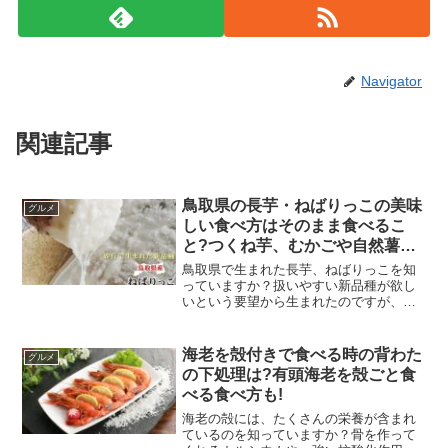
Navigator
関連記事
鳥取県の長芋・ねばりっこの美味
グルメ
しい食べ方はそのまま食べるこ
と?つくね芋、むかごや自然薯と
の違いは?
鳥取県で生まれた長芋、ねばりっこを知
っていますか？扱いやすい新品種が欲し
いという要望から生まれたのですが、生
まれるまでにはたくさんの苦悩がありま
した。【今ならポイント5倍確定！】新物
予約【ねばりっこ】【進物用】（2-4本
海老を殻付きで食べる時の背わた
グルメ
入）約3k...価格...
の下処理は?有頭海老を殻ごと食
べる食べ方も!
海老の殻には、たくさんの栄養が含まれ
ているのを知っていますか？骨を作って