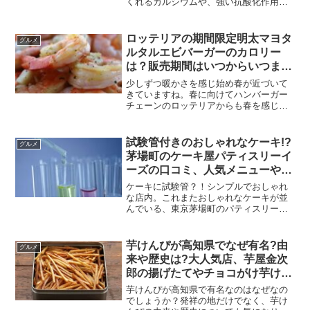
くれるカルシウムや、強い抗酸化作用が
あるアスタキサンチンなど、さまざまな
分野に効果的です。
(function(b,c,f,g,a,d,e){b.MoshimoAffil...
ロッテリアの期間限定明太マヨタ
グルメ
ルタルエビバーガーのカロリー
は？販売期間はいつからいつま
で？値段や口コミも調査
少しずつ暖かさを感じ始め春が近づいて
きていますね。春に向けてハンバーガー
チェーンのロッテリアからも春を感じる
期間限定新商品の発売が発表されまし
た。新商品は「明太マヨタルタルエビバ
ーガー」↓3/18発売決定！＼明太マヨタル
試験管付きのおしゃれなケーキ!?
グルメ
タルエビバーガー／サ...
茅場町のケーキ屋パティスリーイ
ーズの口コミ、人気メニューや値
段は？他にも店舗はある？
ケーキに試験管？！シンプルでおしゃれ
な店内。これまたおしゃれなケーキが並
んでいる、東京茅場町のパティスリーイ
ーズ。パティスリーにレストランと数々
の有名店で修業した経験を持つ大山恵介
さんが営んでいます。そこで話題となっ
芋けんぴが高知県でなぜ有名?由
グルメ
ているのが、試験管付きお...
来や歴史は?大人気店、芋屋金次
郎の揚げたてやチョコがけ芋けん
ぴの口コミ、値段や賞味期限も!
芋けんぴが高知県で有名なのはなぜなの
でしょうか？発祥の地だけでなく、芋け