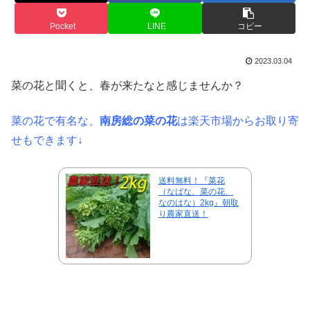
Pocket
LINE
コピー
2023.03.04
菜の花と聞くと、春が来たなと感じませんか？
菜の花で有名な、
南房総の菜の花
は楽天市場からお取り寄
せもできます↓
送料無料！『菜花
（なばな、菜の花、
なのはな）2kg』朝取
り農家直送！