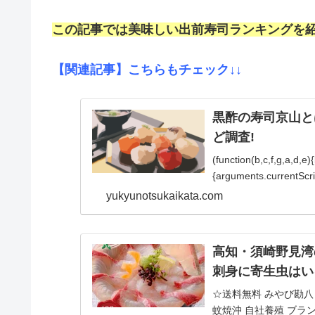
この記事では美味しい出前寿司ランキングを
【関連記事】こちらもチェック↓↓
黒酢の寿司京山と
ど調査!
(function(b,c,f,g,a,d,e
{arguments.currentScript
yukyunotsukaikata.com
高知・須崎野見湾
刺身に寄生虫はい
☆送料無料 みやび勘八 (
蚊焼沖 自社養殖 ブラ