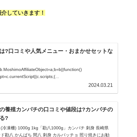
紹介していきます！
は?口コミや人気メニュー・おまかせセットな
){b.MoshimoAffiliateObject=a;b=b||function()
=c.currentScript||c.scripts;(...
2024.03.21
の養殖カンパチの口コミや値段は?カンパチの
る?
冷凍柵) 1000g 1kg「勘八1000g」カンパチ 刺身 長崎県
ンド勘八 かんぱち 間八 刺身 カルパッチョ 照り焼きにお勧