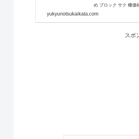
め ブロック サク 柵価格
yukyunotsukaikata.com
スポ