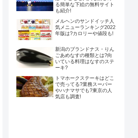
る簡単な下絵の無料サイト
も紹介!
メルヘンのサンドイッチ人
気メニューランキング2022
年版は?カロリーや値段も!
新潟のブランドナス・りん
ごあめなすの種類とは?向
いている料理はなすのステ
ーキ?
トマホークステーキはどこ
で売ってる?業務スーパー
やハナマサでも?東京の人
気店も調査!