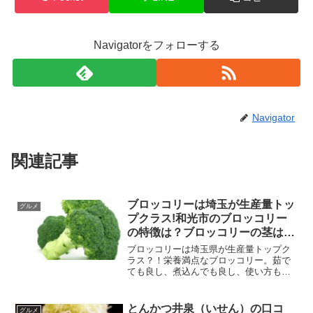
Navigatorをフォローする
Navigator
関連記事
ブロッコリーは埼玉が生産量トッ
グルメ
プクラス!和光市のブロッコリー
の特徴は？ブロッコリーの茎はど
こまで食べられる？毒はないのか
ブロッコリーは埼玉県が生産量トップク
についても
ラス？！栄養満点なブロッコリー。茹で
ても良し、煮込んでも良し、使い方も豊
富で便利ですよね。埼玉県和光市のブロ
ッコリーの特徴は？ブロッコリーの食べ
られる部分は、あのふさふさのつぼみ部
とんかつ井泉（いせん）の口コ
グルメ