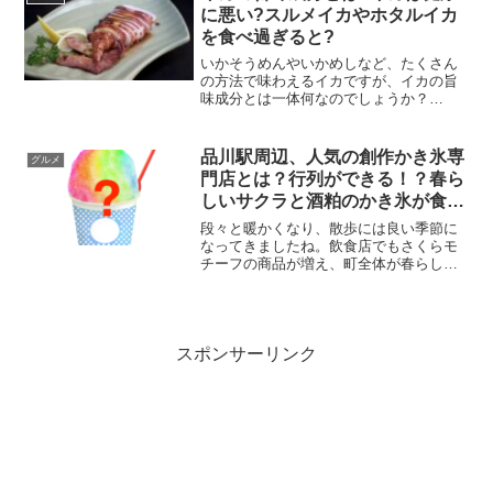
に悪い?スルメイカやホタルイカ
を食べ過ぎると?
いかそうめんやいかめしなど、たくさん
の方法で味わえるイカですが、イカの旨
味成分とは一体何なのでしょうか？
(function(b,c,f,g,a,d,e)
{b.MoshimoAffiliateObject=a;b=b||function
(){...
品川駅周辺、人気の創作かき氷専
グルメ
門店とは？行列ができる！？春ら
しいサクラと酒粕のかき氷が食べ
られる「いちょうの木」の口コミ
段々と暖かくなり、散歩には良い季節に
や人気メニューも調査！
なってきましたね。飲食店でもさくらモ
チーフの商品が増え、町全体が春らしく
なってきています。京浜東北などが走る
品川駅からも徒歩圏内に、サクラや酒粕
を使ったかき氷が食べられるお店があり
ます。そのお店は「いちょ...
スポンサーリンク