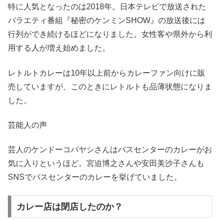
特に人気となったのは
2018
年。日本テレビで放送された
バラエティ番組『秘密のケンミン
SHOW
』の放送後には
行列ができ続けるほどになりました。女性客や県外から利
用する人が増え始めました。
レトルトカレーは
10
年以上前からカレーファン向けに販
売していますが、このときにレトルトも品薄状態になりま
した。
芸能人の声
芸人のケンドーコバヤシさんはバスセンターのカレーがお
気に入りというほど。宮迫博之さんや安田美沙子さんも
SNS
でバスセンターのカレーを挙げていました。
カレー店は閉店したのか？