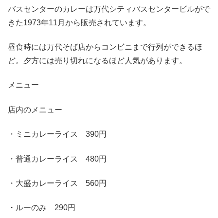
バスセンターのカレーは万代シティバスセンタービルがで
きた
1973
年
11
月から販売されています。
昼食時には万代そば店からコンビニまで行列ができるほ
ど。夕方には売り切れになるほど人気があります。
メニュー
店内のメニュー
・ミニカレーライス
390
円
・普通カレーライス
480
円
・大盛カレーライス
560
円
・ルーのみ
290
円