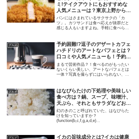
分だけではない？！ブロッ...
ミ!テイクアウトにもおすすめな
人気メニューは？東京上野から北
海道旭川にも暖簾わけされた名店
パンにはさまれているサクサクの「カ
について紹介
ツ」。カツサンドは食べ応えが抜群だと
感じる人もいますよね。手軽に食べら
れ、願掛けにも使われる「カツ料理」こ
の記事ではカツサンドでも有名な「とん
かつ井泉（いせん）」の口コミや、テイ
予約困難!?逗子のデザートカフェ
グルメ
クアウトもできる人気メニュー...
ハチドリのアートなパフェとは？
口コミや人気メニューも！予約す
る方法やテイクアウトできるメニ
まるで芸術作品？！食べるのがもったい
ューについても紹介
ないくらい美しい、アートなパフェとは
一体？写真を撮らずにはいられない、美
しいアートなパフェを提供している神奈
川県逗子のデザートカフェハチドリ。大
人気ですぐに完売してしまいますが、予
はなびらたけの下処理や美味しい
グルメ
約する方法は？テイクアウ...
食べ方は？鍋、スープ、味噌汁、
天ぷら、それともサラダなどおす
すめ人気レシピも紹介！
幻のきのこと呼ばれていた、はなびらた
けを知っていますか？
(function(b,c,f,g,a,d,e)
{b.MoshimoAffiliateObject=a;b=b||function
(){arguments.currentScript=...
イカの旨味成分とは?イカは健康
グルメ