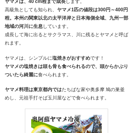
ヤマメは、40 cm程まで成長
します。
高級魚としても知られ、
ヤマメ1匹の値段は300円～400円
程。
本州の関東以北の太平洋岸と日本海側全域、九州一部
地域の河川に生息
しています。
成長して海に出るとサクラマス、川に残るとヤマメと呼ば
れます。
ヤマメは、シンプルに
塩焼きがおすすめ
です！
ヤマメの塩焼きは頭も骨も食べられるので、頭からかぶり
ついたら綺麗に
食べられます。
ヤマメ料理は東京都内では
たちばな家や奥多摩 鳩の巣釜
めし、元祖手打そば玉川屋などで食べられます。