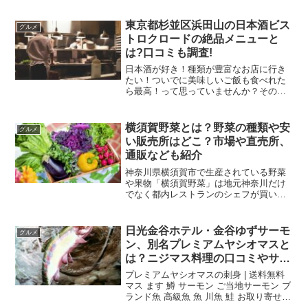
玉ねぎの種類は、ソニックと言う品種で
す。そのまま丸かじり出来るほど甘みが
東京都杉並区浜田山の日本酒ビス
グルメ
強いのが特徴で...
トロクロードの絶品メニューと
は?口コミも調査!
日本酒が好き！種類が豊富なお店に行き
たい！ついでに美味しいご飯も食べれた
ら最高！って思っていませんか？その願
いを叶えてくれるお店があるんです！！
東京都杉並区浜田山にあるBISTRO
KURODO(ビストロクロード)。日本酒の
横須賀野菜とは？野菜の種類や安
グルメ
セットがあり、し...
い販売所はどこ？市場や直売所、
通販なども紹介
神奈川県横須賀市で生産されている野菜
や果物「横須賀野菜」は地元神奈川だけ
でなく都内レストランのシェフが買い付
けに来るほど美味しくて、ブランド力も
ある野菜です。横須賀の潮風と太陽をた
っぷり浴びて育った横須賀野菜。野菜と
日光金谷ホテル・金谷ゆずサーモ
グルメ
果物の種類が非常に豊富な...
ン、別名プレミアムヤシオマスと
は？ニジマス料理の口コミやサー
モンとの違いも紹介
プレミアムヤシオマスの刺身 | 送料無料
マス ます 鱒 サーモン ご当地サーモン ブ
ランド魚 高級魚 魚 川魚 鮭 お取り寄せ
グルメ【BK】楽天で購入栃木県の観光名