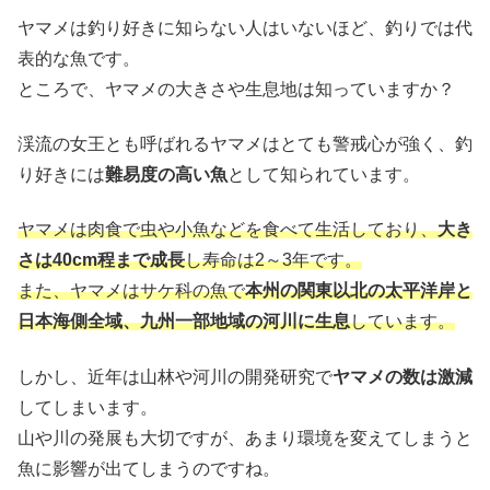
ヤマメは釣り好きに知らない人はいないほど、釣りでは代
表的な魚です。
ところで、ヤマメの大きさや生息地は知っていますか？
渓流の女王とも呼ばれるヤマメはとても警戒心が強く、釣
り好きには
難易度の高い魚
として知られています。
ヤマメは肉食で虫や小魚などを食べて生活しており、
大き
さは40cm程まで成長
し寿命は2～3年です。
また、ヤマメはサケ科の魚で
本州の関東以北の太平洋岸と
日本海側全域、九州一部地域の河川に生息
しています。
しかし、近年は山林や河川の開発研究で
ヤマメの数は激減
してしまいます。
山や川の発展も大切ですが、あまり環境を変えてしまうと
魚に影響が出てしまうのですね。