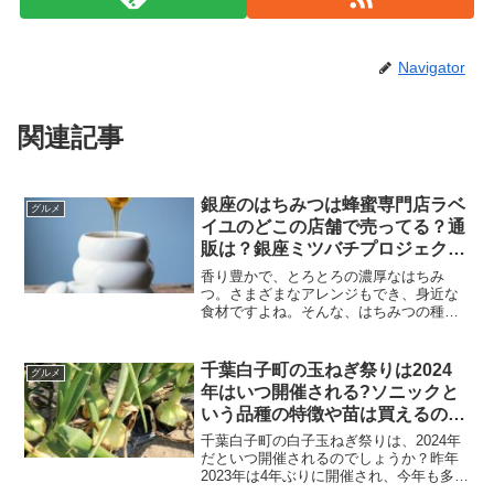
Navigator
関連記事
銀座のはちみつは蜂蜜専門店ラベ
グルメ
イユのどこの店舗で売ってる？通
販は？銀座ミツバチプロジェクト
の商品や話題のバームクーヘン、
香り豊かで、とろとろの濃厚なはちみ
大福についても紹介！
つ。さまざまなアレンジもでき、身近な
食材ですよね。そんな、はちみつの種類
は数えきれないほど。銀座のビルの屋上
で採れた「銀座のはちみつ」。蜂蜜専門
店ラベイユのどこの店舗で売ってるので
千葉白子町の玉ねぎ祭りは2024
グルメ
しょうか？また通販はできる...
年はいつ開催される?ソニックと
いう品種の特徴や苗は買えるのか
も調査!
千葉白子町の白子玉ねぎ祭りは、2024年
だといつ開催されるのでしょうか？昨年
2023年は4年ぶりに開催され、今年も多く
の人が待ち望んでいます。ところで白子