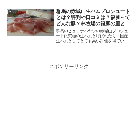
所や料理といえばどんなことを想像しま
すか？日光東照宮、宇都宮餃子、日光
群馬の赤城山生ハムプロシュート
グルメ
江...
とは？評判や口コミは？福豚って
どんな豚？林牧場の福豚の里とん
とん広場についてや、生ハム通
群馬のヒュッテハヤシの赤城山プロシュ
販・送料についても紹介
ートは究極の生ハムと呼ばれたり、国産
生ハムとしてとても高い評価を得ている
と言います。実際に赤城山プロシュート
を食べた人の評判や口コミはどうなんで
しょう？また、赤城山生ハムプロシュー
トにも使われている福豚と...
スポンサーリンク