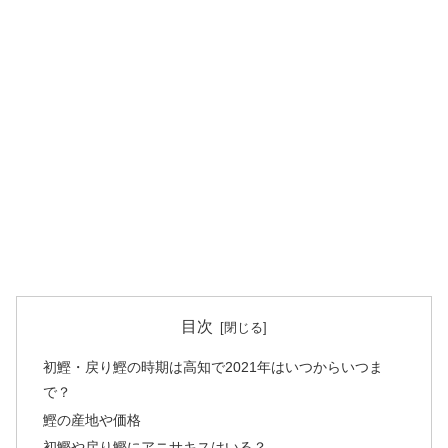
目次
初鰹・戻り鰹の時期は高知で2021年はいつからいつま
で？
鰹の産地や価格
初鰹や戻り鰹にアニサキスはいる？