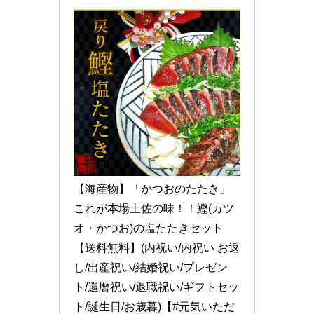
【海産物】「かつおのたたき」
これが本場土佐の味！！鰹(カツ
オ・かつお)の塩たたきセット
【送料無料】(内祝い/内祝い お返
し/出産祝い/結婚祝い/プレゼン
ト/還暦祝い/退職祝い/ギフトセッ
ト/誕生日/お歳暮)【#元気いただ