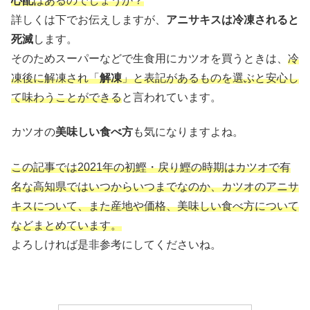
心配
はあるのでしょうか？
詳しくは下でお伝えしますが、
アニサキスは冷凍されると
死滅
します。
そのためスーパーなどで生食用にカツオを買うときは、
冷
凍後に解凍され「
解凍
」と
表記があるものを選ぶと安心し
て味わうことができる
と言われています。
カツオの
美味しい食べ方
も気になりますよね。
この記事では2021年の初鰹・戻り鰹の時期はカツオで有
名な高知県ではいつからいつまでなのか、カツオのアニサ
キスについて、また産地や価格、美味しい食べ方について
などまとめています。
よろしければ是非参考にしてくださいね。