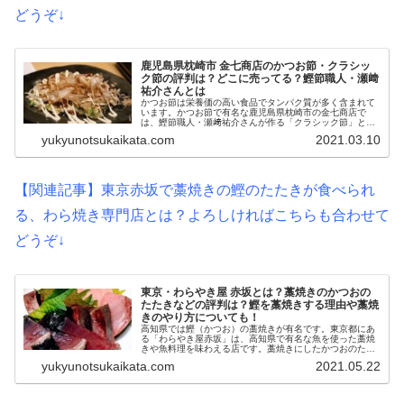
どうぞ↓
鹿児島県枕崎市 金七商店のかつお節・クラシッ
ク節の評判は？どこに売ってる？鰹節職人・瀬﨑
祐介さんとは
かつお節は栄養価の高い食品でタンパク質が多く含まれて
います。かつお節で有名な鹿児島県枕崎市の金七商店で
は、鰹節職人・瀬﨑祐介さんが作る「クラシック節」とい
うかつお節を販売しています。かつお節にクラシック音楽
yukyunotsukaikata.com
2021.03.10
を聞かせると美味しさが増す？？今回...
【関連記事】東京赤坂で藁焼きの鰹のたたきが食べられ
る、わら焼き専門店とは？よろしければこちらも合わせて
どうぞ↓
東京・わらやき屋 赤坂とは？藁焼きのかつおの
たたきなどの評判は？鰹を藁焼きする理由や藁焼
きのやり方についても！
高知県では鰹（かつお）の藁焼きが有名です。東京都にあ
る「わらやき屋赤坂」は、高知県で有名な魚を使った藁焼
きや魚料理を味わえる店です。藁焼きにしたかつおのたた
きをはじめ、メニューは美味しい、また行きたくなるなど
yukyunotsukaikata.com
2021.05.22
評判は良好です。鰹を藁焼きすると...