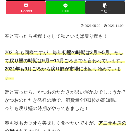
Pocket
LINE
コピー
2021.05.22
2021.11.09
春と言ったら初鰹！そして秋といえば戻り鰹も！
2021年も同様ですが、毎年
初鰹の時期は3月〜5月
、そし
て
戻り鰹の時期は9月〜11月
ごろまでと言われています。
2021年も9月ごろから戻り鰹が市場に
出回り始めていま
す。
鰹と言ったら、かつおのたたきが思い浮かぶでしょうか？
かつおのたたき発祥の地で、消費量全国1位の高知県。
今年も戻り鰹の時期がやってきました！
春も秋もカツオを美味しく食べたいですが、
アニサキスの