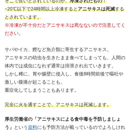
そこで良いとされているのが、
冷凍されたもの
！
−20℃以下で24時間以上冷凍すると
アニサキスは死滅
する
とされています。
※冷凍が不十分だとアニサキスは死なないので注意してく
ださい。
サバやイカ、鰹など魚介類に寄生するアニサキス。
アニサキスの幼虫を生きたまま食べてしまっても、人間の
体内では成虫になれず通常は排泄され出ていきます。
しかし稀に、胃や腸壁に侵入し、食後8時間前後で嘔吐や
激しい腹痛が起こることも。
重症化してしまうこともあります。
完全に火を通すことで、アニサキスは死滅します。
厚生労働省の「アニサキスによる食中毒を予防しましょ
う」
という
資料
にも予防方法が載っているのでよろしけれ