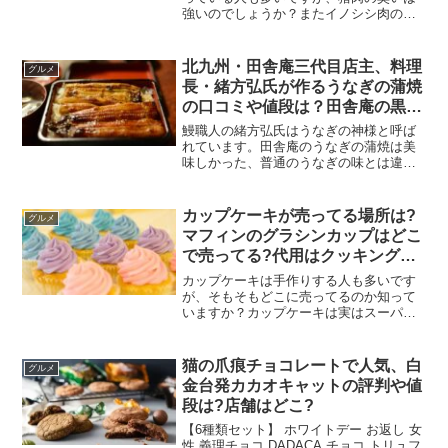
強いのでしょうか？またイノシシ肉の臭
み取りは、どのようにしたら良いのでし
ょうか？そしてイノシシ肉を美味しく食
べるには、やはり牡丹鍋です！
北九州・田舎庵三代目店主、料理
グルメ
(function(b,c,f,...
長・緒方弘氏が作るうなぎの蒲焼
の口コミや値段は？田舎庵の黒崎
と小倉本店の味やメニューの違い
鰻職人の緒方弘氏はうなぎの神様と呼ば
は？お持ち帰り用うなぎ弁当も絶
れています。田舎庵のうなぎの蒲焼は美
味しかった、普通のうなぎの味とは違っ
品？お取り寄せについても!
た味を楽しめたなどの声が聞かれまし
た。蒲焼は松竹梅の３種類があり、値段
は違います。田舎庵黒崎は緒方さんの御
カップケーキが売ってる場所は?
グルメ
兄弟がお店を経営されていて...
マフィンのグラシンカップはどこ
で売ってる?代用はクッキングシ
ートで?
カップケーキは手作りする人も多いです
が、そもそもどこに売ってるのか知って
いますか？カップケーキは実はスーパー
や無印良品、カルディや通販などさまざ
まな所で販売されています。マフィンの
グラシンカップは、オンライン以外では
猫の爪痕チョコレートで人気、白
グルメ
業務スーパーなどで売って...
金台発カカオキャットの評判や値
段は?店舗はどこ?
【6種類セット】 ホワイトデー お返し 女
性 義理チョコ DADACA チョコ トリュフ