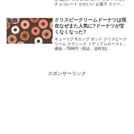
チョコレート かわいい お菓子 スイーツ
プレゼント 可愛い ダダカ カカオキャッ
ト チョコ 5個入価格：3750円（税込、送
料別) (2022/3/...
クリスピークリームドーナツは現
グルメ
在なぜまた人気に?ドーナツが甘
くなくなった?
キューリグ Kカップ ポッド クリスピーク
リーム クラシック ミディアムロースト...
価格：7998円（税込、送料別)
(2022/11/14時点)楽天で購入日本初上陸で
一躍人気となったクリスピークリームド
ーナツですが、店舗拡大から一転、閉...
スポンサーリンク