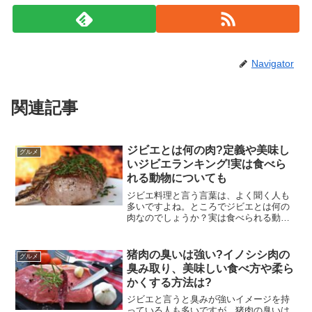
Navigator
関連記事
ジビエとは何の肉?定義や美味し
グルメ
いジビエランキング!実は食べら
れる動物についても
ジビエ料理と言う言葉は、よく聞く人も
多いですよね。ところでジビエとは何の
肉なのでしょうか？実は食べられる動物
も、いるのではないでしょうか。もとも
と害獣被害が増加し、有効活用する方法
として考えられました。ではジビエの中
猪肉の臭いは強い?イノシシ肉の
グルメ
でも、美味しい肉はどれ？...
臭み取り、美味しい食べ方や柔ら
かくする方法は?
ジビエと言うと臭みが強いイメージを持
っている人も多いですが、猪肉の臭いは