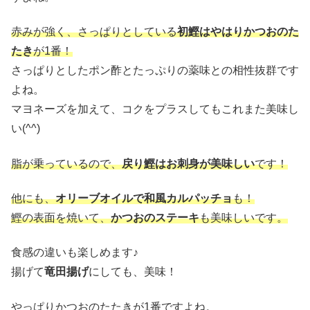
赤みが強く、さっぱりとしている
初鰹はやはりかつおのた
たき
が1番！
さっぱりとしたポン酢とたっぷりの薬味との相性抜群です
よね。
マヨネーズを加えて、コクをプラスしてもこれまた美味し
い(^^)
脂が乗っているので、
戻り鰹はお刺身が美味しい
です！
他にも、
オリーブオイルで和風カルパッチョ
も！
鰹の表面を焼いて、
かつおのステーキ
も美味しいです。
食感の違いも楽しめます♪
揚げて
竜田揚げ
にしても、美味！
やっぱりかつおのたたきが1番ですよね。