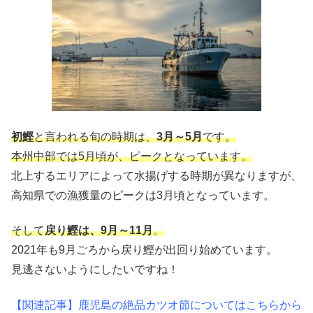
初鰹
と言われる旬の時期は、
3月～5月
です。
本州中部では5月頃が、ピークとなっています。
北上するエリアによって水揚げする時期が異なりますが、
高知県での漁獲量のピークは3月頃となっています。
そして
戻り鰹は、9月～11月
。
2021年も9月ごろから戻り鰹が出回り始めています。
見逃さないようにしたいですね！
【関連記事】鹿児島の絶品カツオ節についてはこちらから