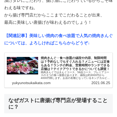
漬けダレにこだわり、揚げ油にこだわっているからこそ味
わえる味ですね。
から揚げ専門店だからここまでこだわることが出来、
最高に美味しい唐揚げが味わえるのでしょう！
【関連記事】美味しい焼肉の食べ放題で人気の焼肉きんぐ
については、よろしければこちらからどうぞ↓
焼肉きんぐ・食べ放題の値段や内容、制限時間
は？予約なしでもすぐ入れる？メニューには定食
もある？ランチの料金、営業時間やランチできる
店舗は？テイクアウトできるかについても調査！
焼肉きんぐではきんぐコース、58品コース、プレミアコー
スの３つの食べ放題があります。値段は約3000円から
4000円弱します。お店の名物となっているキングカルビを
始めとした肉料理やキムチ、サラダ、デザートなどがあり
yukyunotsukaikata.com
2021.06.25
ます。コースはどれも100...
なぜガストに唐揚げ専門店が登場すること
に？