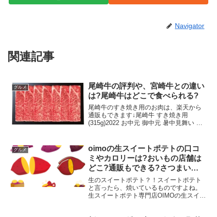
Navigator
関連記事
尾崎牛の評判や、宮崎牛との違い
グルメ
は?尾崎牛はどこで食べられる?
尾崎牛のすき焼き用のお肉は、楽天から
通販もできます↓尾崎牛 すき焼き用
(315g)2022 お中元 御中元 暑中見舞い 残
暑見舞い ギフト 贈り物 贈答 お礼 お返し
お祝い 内祝い プレゼント 肉 牛肉 尾崎牛
すき焼き 詰め合わせ 人気...
oimoの生スイートポテトの口コ
グルメ
ミやカロリーは?おいもの店舗は
どこ?通販もできる?さつまいも
はそもそも生食できるのか、シャ
生のスイートポテト？！スイートポテト
キシャキしていたり生で食べると
と言ったら、焼いているものですよね。
生スイートポテト専門店OIMOの生スイー
毒は平気なのかについても！
トポテトとは一体どのようなものなので
しょうか？また、店舗はどこにあるので