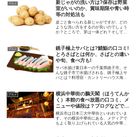
しょうか？カロリーは高い？通販やお取
新じゃがの洗い方は?保存は野菜
グルメ
り寄せできるかも気に...
室がいいのか、賞味期限や青い時
等の対処法も
皮ごと食べられる新じゃがですが、どの
ような洗い方をするのが良いのでしょう
か？ところで、芽は一体どれ？そして新
じゃがが青い時や苦い時は、有毒物質が
含まれている可能性があるので食べては
いけません。新じゃがは水分量が多く、
銚子極上サバとは?鯖鮨の口コミ!
グルメ
傷みやすいので保存には野...
とろさばとは何か、さばとの違い
や旬、食べ方も!
サバ水揚げ量日本一の千葉県銚子市。そ
んな銚子市で水揚げされる、銚子極上サ
バとは？料理宿・カントリーハウス海辺
里（つべり）の話題の極上鯖鮨の口コミ
もチェックしていきます！また、脂がの
っていて美味しいと、話題となっている
横浜中華街の鵬天閣（ほうてんか
グルメ
とろさば。ところで、とろ...
く）本館の食べ放題の口コミ、メ
ニューや値段は？ブログなどでも
よく紹介される人気店を調査！
横浜市は日本三大中華街といわれていま
す。その横浜中華街にある、メディアで
もよく取り上げられている人気の中華料
理店「鵬天閣（ほうてんかく）」の口コ
ミや食べ放題メニューについて解説しま