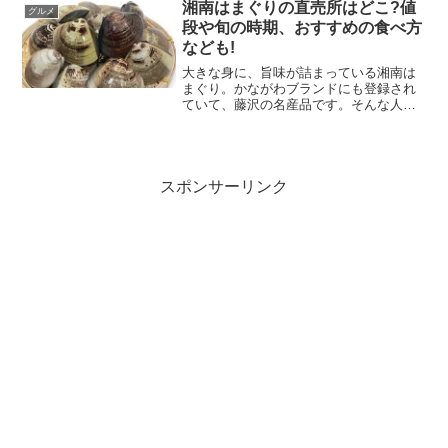
す。鵬天閣（ほうてんかく）の評判は？
湘南はまぐりの直売所はどこ?値
グルメ
寒い時期は美味しい中華料...
段や旬の時期、おすすめの食べ方
なども!
大きな身に、旨味が詰まっている湘南は
まぐり。かながわブランドにも登録され
ていて、藤沢の名産品です。そんな人気
の湘南はまぐりですが、直売所はどこ？
通販は楽天やアマゾンなどからできます
よ！(function(b,c,f,g,a,d,e){b.M...
スポンサーリンク