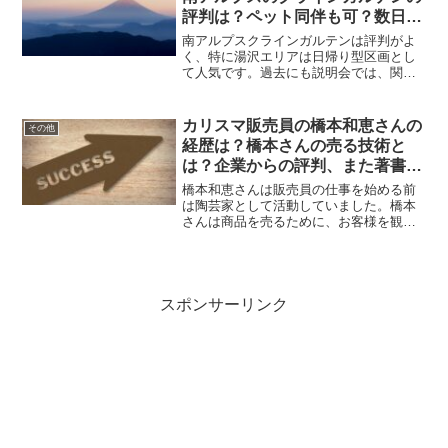
評判は？ペット同伴も可？数日〜
数週間などの短期滞在もできる？
南アルプスクラインガルテンは評判がよ
クラインガルテンの料金などにつ
く、特に湯沢エリアは日帰り型区画とし
て人気です。過去にも説明会では、関西
いても！
や首都圏などから多くの人が参加しまし
た。担当者の方の話では、ペットを同伴
することはできません。クラインガルテ
カリスマ販売員の橋本和恵さんの
その他
ンは日帰りの短期滞在する...
経歴は？橋本さんの売る技術と
は？企業からの評判、また著書の
評判についても調査！
橋本和恵さんは販売員の仕事を始める前
は陶芸家として活動していました。橋本
さんは商品を売るために、お客様を観察
して商品を提案することを大事にしてい
ます。企業からは、橋本さんの話術に驚
いた、トップレベルの講師などと評判が
高いです。著書は販売員に...
スポンサーリンク