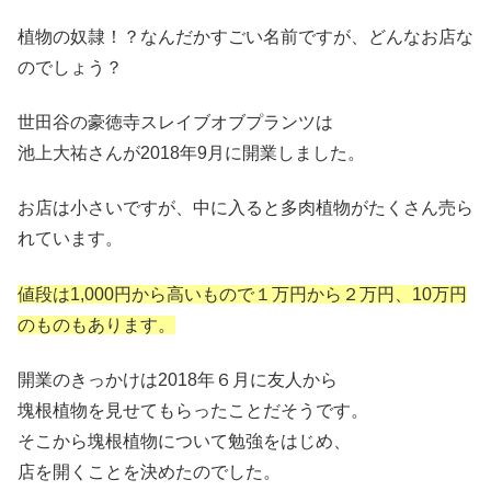
植物の奴隷！？なんだかすごい名前ですが、どんなお店な
のでしょう？
世田谷の豪徳寺スレイブオブプランツは
池上大祐さんが
2018
年
9
月に開業しました。
お店は小さいですが、中に入ると多肉植物がたくさん売ら
れています。
値段は
1,000
円から高いもので１万円から２万円、
10
万円
のものもあります。
開業のきっかけは
2018
年６月に友人から
塊根植物を見せてもらったことだそうです。
そこから塊根植物について勉強をはじめ、
店を開くことを決めたのでした。