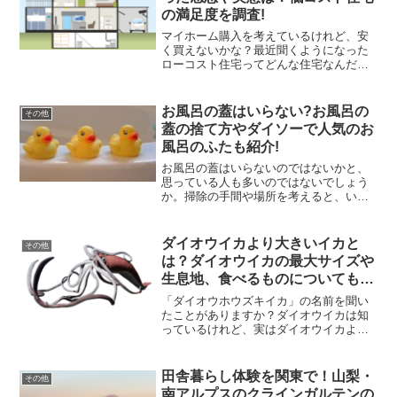
の満足度を調査!
マイホーム購入を考えているけれど、安
く買えないかな？最近聞くようになった
ローコスト住宅ってどんな住宅なんだろ
う？ローコスト住宅に住んでみてどう思
ったのかの感想や実態が知りたい、実際
に住んでいる人の満足度はどのくらい？
お風呂の蓋はいらない?お風呂の
その他
そんな疑問に答えながら、...
蓋の捨て方やダイソーで人気のお
風呂のふたも紹介!
お風呂の蓋はいらないのではないかと、
思っている人も多いのではないでしょう
か。掃除の手間や場所を考えると、いら
ないと感じてしまいますよね。
(function(b,c,f,g,a,d,e)
{b.MoshimoAffiliateObject=a;...
ダイオウイカより大きいイカと
その他
は？ダイオウイカの最大サイズや
生息地、食べるものについても調
査
「ダイオウホウズキイカ」の名前を聞い
たことがありますか？ダイオウイカは知
っているけれど、実はダイオウイカより
も大きいイカなのです！ダイオウイカの
中でも最大サイズや世界や日本での生息
地、その巨大な体を作る、ダイオウイカ
田舎暮らし体験を関東で！山梨・
その他
の食べるものについてもお...
南アルプスのクラインガルテンの