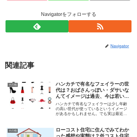
Navigatorをフォローする
Navigator
関連記事
ハンカチで有名なフェイラーの世
その他
代は？おばさんっぽい・ダサいな
んてイメージは過去、今は若い世
代でも人気上昇中？フェイラーの
ハンカチで有名なフェイラーは少し年齢
アウトレット店舗も紹介
の高い世代が使っているというイメージ
があるかもしれません。でも実は最近は
20代などの若い世代でも愛用する人が増
えて、人気となっているんです！フェイ
ラーの公式Instagramのフォロワー数もな
ローコスト住宅に住んでみてわか
その他
んと８万人を...
った感想や実態は？低コスト住宅