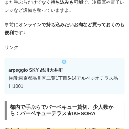
また手ぶらだけでなく
持ち込みも可能
で、冷蔵庫や電子レ
ンジなど設備も整っていますよ。
事前に
オンラインで持ち込みたいお肉など買っておくのも
便利
です↓
リンク
arpeggio SKY 品川大井町
住所:東京都品川区二葉1丁目5-14アルペジオテラス品
川1001
都内で手ぶらでバーベキュー貸切、少人数か
ら：バーベキューテラス★IKESORA