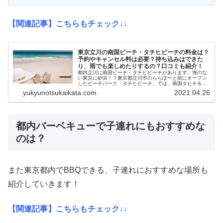
【関連記事】こちらもチェック↓↓
東京立川の南国ビーチ・タチヒビーチの料金は？
予約やキャンセル料は必要？持ち込みはできた
り、雨でも楽しめたりするの？口コミも紹介！
都内立川に南国ビーチ・タチヒビーチがあります。海のな
い東京に砂浜！？東京都立川市のららぽーと前にオープン
したビーチパーク「タチヒビーチ」では、南国タヒチを味
わえる砂浜やバーベキュー、ビーチスポーツが楽しめま
yukyunotsukaikata.com
2021.04.26
す。砂浜はヨガやフラダンス、音楽イ...
都内バーベキューで子連れにもおすすめな
のは？
また東京都内でBBQできる、子連れにおすすめな場所も
紹介していきます！
【関連記事】こちらもチェック↓↓