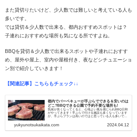
また貸切りたいけど、少人数では難しいと考えている人も
多いです。
では貸切＆少人数で出来る、都内おすすめスポットは？
子連れにおすすめな場所も気になる所ですよね。
BBQを貸切＆少人数で出来るスポットや子連れにおすす
め、屋外や屋上、室内や屋根付き、夜などシチュエーショ
ン別で紹介していきます！
【関連記事】こちらもチェック↓↓
都内でバーベキューが手ぶらでできる＆安いのは
どこ?BBQできる公園で予約不要な場所も!
気候が良くなってくると、心地よい風を感じられBBQ日和
がやってきます！手ぶらで行ける施設も多くなっています
が、手ぶらプランは高いのではと思っている人も多いで
す。では東京都内でバーベキューに手ぶらで行ける＆安い
のは、どこなのでしょうか？また、...
yukyunotsukaikata.com
2024.04.12