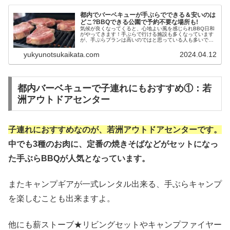
都内でバーベキューが手ぶらでできる＆安いのは
どこ?BBQできる公園で予約不要な場所も!
気候が良くなってくると、心地よい風を感じられBBQ日和
がやってきます！手ぶらで行ける施設も多くなっています
が、手ぶらプランは高いのではと思っている人も多いで
す。では東京都内でバーベキューに手ぶらで行ける＆安い
のは、どこなのでしょうか？また、...
yukyunotsukaikata.com
2024.04.12
都内バーベキューで子連れにもおすすめ①：若
洲アウトドアセンター
子連れにおすすめなのが、若洲アウトドアセンターです。
中でも3種のお肉に、定番の焼きそばなどがセットになっ
た手ぶらBBQが人気となっています。
またキャンプギアが一式レンタル出来る、手ぶらキャンプ
を楽しむことも出来ますよ。
他にも薪ストーブ★リビングセットやキャンプファイヤー