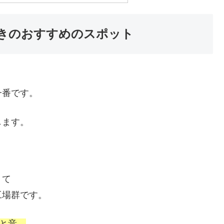
きのおすすめのスポット
一番です。
します。
りて
工場群です。
と音、