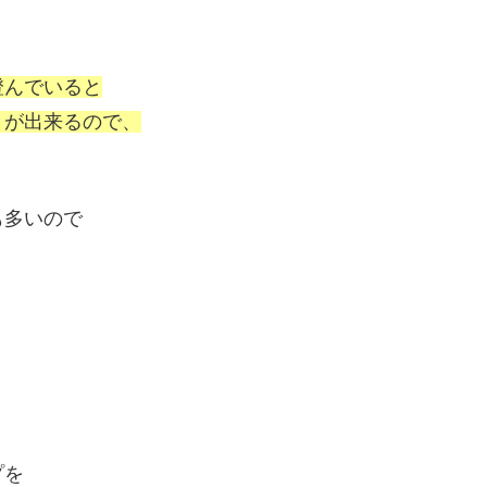
澄んでいると
とが出来るので、
も多いので
、
プを