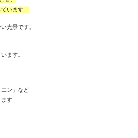
っています。
ない光景です。
ています。
リエン」など
ります。
。