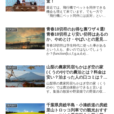
査！
最近では、飛行機でペットを同伴できる
機会も増えて来ています。でも一方で
「飛行機にペット同伴には反対」という
声も。。今回は飛行機にペット同伴反対
はの意見にスポットを当てて、どうして
一部の人たちがペット同伴に懸念を抱く
青春18切符のお得な裏ワザ４選!
国内旅行
のか代表的な理由を調べてま...
青春18切符より安い切符はあるの
か、やめとけ・やばいとの意見に
ついても!
青春18切符は学生時代に使った事がある
という人も、多いのではないでしょう
か？(function(b,c,f,g,a,d,e)
{b.MoshimoAffiliateObject=a;b=b||function
(){arguments.curr...
山梨の農家民宿ちかはぎ空の家
国内旅行
(くうのや)での農泊とは？料金は
安い？泊まった人の口コミは？囲
炉裏体験など、古民家ならではの
山梨県の農家民宿ちかはぎ空の家（くう
宿泊を関東で！
のや）では農泊体験ができると言いま
す。集落の散策や野菜畑での野菜の収
穫。古民家ならではの囲炉裏体験。そん
な田舎の雰囲気を満喫できる宿泊が関東
でできるということですが、農泊とは一
千葉県房総半島・小湊鉄道の房総
国内旅行
体どんなものなのでしょう？料...
里山トロッコ列車での観光おすす