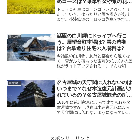
めコースは？乗車料金や菜の花の
見頃の時期も紹介
トロッコ列車はゴトンゴトンとゆっくり
走っていき、ゆったりと落ち着きがあり
ます。小湊鉄道のトロッコ列車でおすす
めのコースと菜の花の見頃などを紹介し
ます。千葉県房総半島の小湊鉄道とは？
乗車料金についても小湊鉄道の房総里山
話題の白川郷にドライブへ行こ
国内旅行
トロッコ列車は展望車２両...
う。展望台駐車場は? 雪の時期
は? 合掌造り住宅の入場料は?
今話題の白川郷。意外と都会から遠くな
く、雪がふり積もった藁葺(わらぶ)きの屋
根がライトアップされる…、そんな幻想
的な景色が広がる白川郷には、これ以外
にもいろんな魅力に溢れています。わら
ぶきの合掌造りに降り積もった雪。肝心
名古屋城の天守閣に入れないのは
国内旅行
の雪化粧はいつから!...
いつまで？なぜ木造復元計画がさ
れているの？名古屋城観光の所要
時間も調査！
1615年に徳川家康によって建てられた名
古屋城ですが、現在は木造復元化によっ
て天守閣には入れないようになっていま
す。ではいつから入れるのかというと、
2018年5月7日~2022年復元完成までは入
れないことになっています。木造復元化
している理...
スポンサーリンク