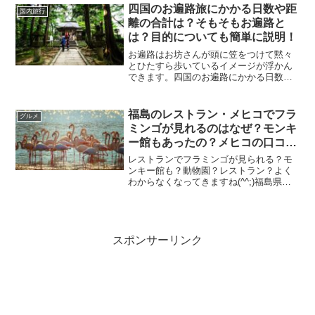
城周辺の駐車場や、観光モデルコースな
四国のお遍路旅にかかる日数や距
国内旅行
ど解説していきます。鶴ヶ...
離の合計は？そもそもお遍路と
は？目的についても簡単に説明！
お遍路はお坊さんが頭に笠をつけて黙々
とひたすら歩いているイメージが浮かん
できます。四国のお遍路にかかる日数や
距離の合計は？そもそもお遍路とはどの
ようなもので、目的は何なのか？こうい
ったことも含め、この記事ではお遍路の
福島のレストラン・メヒコでフラ
グルメ
大変さや方法、歴史につい...
ミンゴが見れるのはなぜ？モンキ
ー館もあったの？メヒコの口コミ
や人気メニューカニピラフは持ち
レストランでフラミンゴが見られる？モ
帰りできるかについても調査
ンキー館も？動物園？レストラン？よく
わからなくなってきますね(^^;)福島県で
は誰もが知っているレストラン・メヒ
コ。絶品のカニピラフが大人気で、多く
の方が訪れています！そんな大人気のカ
ニピラフは、持ち帰り...
スポンサーリンク