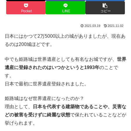
Pocket
LINE
コピー
2021.03.19
2021.11.02
日本にはかつて
2
万
5000
以上の城がありましたが、現在あ
るのは
200
城ほどです。
中でも姫路城は世界遺産としても有名なお城ですが、
世界
遺産に登録されたのはいつかというと1993年
のことで
す。
日本で最初に世界遺産登録されました。
姫路城はなぜ世界遺産になったのか？
理由として、
日本を代表する建築物であることや、災害な
どの被害を受けずに綺麗な状態
で保たれていることなどが
挙げられます。