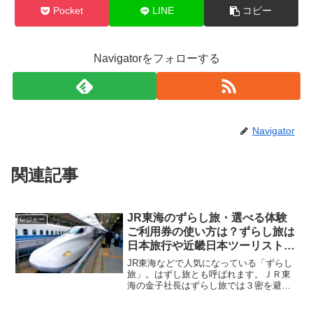
Pocket
LINE
コピー
Navigatorをフォローする
Navigator
関連記事
JR東海のずらし旅・選べる体験
レジャー
ご利用券の使い方は？ずらし旅は
日本旅行や近畿日本ツーリストで
もやってる？本当に密を避けるこ
JR東海などで人気になっている「ずらし
とができる？値段は安い？三社の
旅」。はずし旅とも呼ばれます。ＪＲ東
海の金子社長はずらし旅では３密を避け
ずらし旅口コミも調査！
て旅を楽しむことができるとインタビュ
ーで話していますが、利用者からも人混