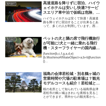
みが少なかったとの声が聞かれました。
高速道路を降りずに宿泊、ハイウ
国内旅行
また、ずらし旅の値段は...
ェイホテルは安いし快適?サービ
スエリア車中泊で仮眠は危険、怖
い?
ハイウェイホテルは安くて快適！高速道
路を降りずに宿泊することが出来るとあ
って、多くの人が利用しています。西日
本、東日本でおすすめはどこなのでしょ
うか？ハイウェイホテルの予約は楽天ト
ラベルなどからできます↓また、サービス
ペットの犬と隣の席で飛行機旅行
国内旅行
エリアで車中泊する人も...
が可能に!犬と一緒に乗れる飛行
機・スターフライヤーの国内線と
は?
(function(b,c,f,g,a,d,e)
{b.MoshimoAffiliateObject=a;b=b||function
()
{arguments.currentScript=c.currentScript||
c.scripts;(...
福島の会津若松城・別名鶴ヶ城の
国内旅行
営業時間や穴場の駐車場は？観光
モデルコースも紹介！若松城とは
どっちが正しいの？
桜の名所として知られている福島県会津
若松市の鶴ヶ城はきれいな夜桜を見るこ
とができます。県外からの観光客からも
満開の桜が咲いていて、来てよかったと
言われています。鶴ヶ城について、鶴ヶ