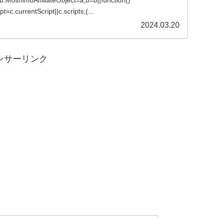
){b.MoshimoAffiliateObject=a;b=b||function()
=c.currentScript||c.scripts;(...
2024.03.20
ンサーリンク