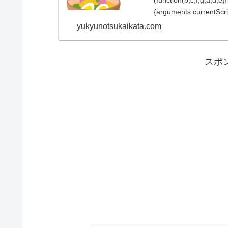
(function(b,c,f,g,a,d,e
{arguments.currentScript
yukyunotsukaikata.com
スポ