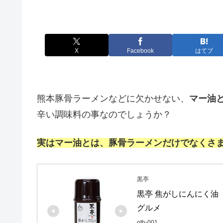
X
Facebook
はてブ
熊本豚骨ラーメンなどに欠かせない、
マー油
辛い調味料の事なのでしょうか？
実はマー油とは、豚骨ラーメンだけでなくさ
黒亭
黒亭 焦がしにんにく油 
グルメ
oth-001