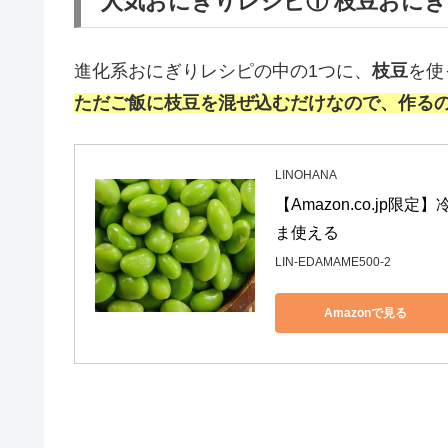
人気おにぎりレシピ① 枝豆おに
進化系おにぎりレシピの中の1つに、
枝豆
を使
ただご飯に枝豆を混ぜ込むだけなので、作る
LINOHANA
【Amazon.co.jp限定】
ま使える
LIN-EDAMAME500-2
Amazonで見る