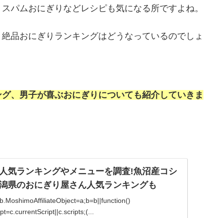
、スパムおにぎりなどレシピも気になる所ですよね。
、絶品おにぎりランキングはどうなっているのでしょ
ング、男子が喜ぶおにぎりについても紹介していきま
人気ランキングやメニューを調査!魚沼産コシ
潟県のおにぎり屋さん人気ランキングも
){b.MoshimoAffiliateObject=a;b=b||function()
=c.currentScript||c.scripts;(...