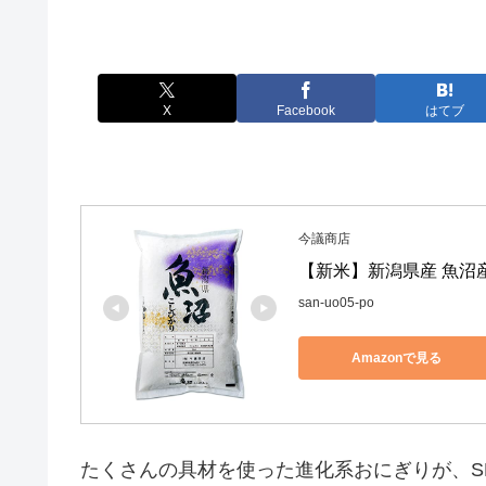
X
Facebook
はてブ
今議商店
【新米】新潟県産 魚沼産
san-uo05-po
Amazonで見る
たくさんの具材を使った進化系おにぎりが、S