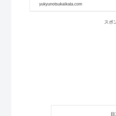
yukyunotsukaikata.com
スポ
目