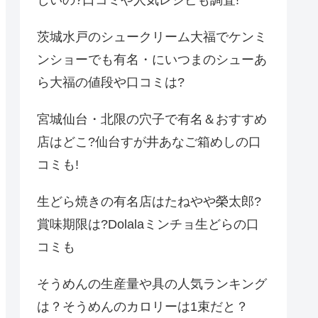
しいの?口コミや人気レシピも調査!
茨城水戸のシュークリーム大福でケンミ
ンショーでも有名・にいつまのシューあ
ら大福の値段や口コミは?
宮城仙台・北限の穴子で有名＆おすすめ
店はどこ?仙台すが井あなご箱めしの口
コミも!
生どら焼きの有名店はたねやや榮太郎?
賞味期限は?Dolalaミンチョ生どらの口
コミも
そうめんの生産量や具の人気ランキング
は？そうめんのカロリーは1束だと？