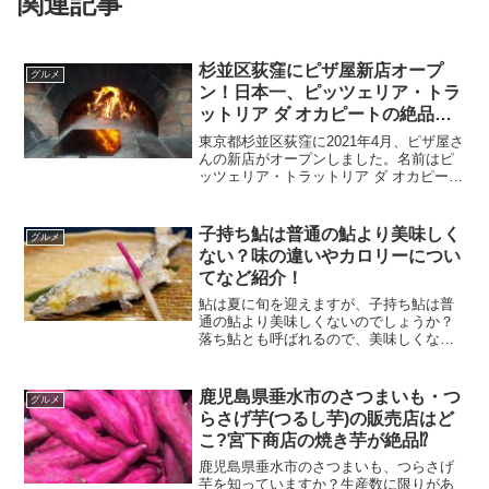
関連記事
杉並区荻窪にピザ屋新店オープ
グルメ
ン！日本一、ピッツェリア・トラ
ットリア ダ オカピートの絶品ピ
ザとは？世界3位？ピザ職人・岡
東京都杉並区荻窪に2021年4月、ピザ屋さ
田智至シェフについても紹介
んの新店がオープンしました。名前はピ
ッツェリア・トラットリア ダ オカピー
ト。このお店では、なんと世界3位に輝い
たピザ職人の絶品ピザが食べられます！
オーナーシェフの岡田智至氏は、ピッツ
子持ち鮎は普通の鮎より美味しく
グルメ
ァの日本選手権...
ない？味の違いやカロリーについ
てなど紹介！
鮎は夏に旬を迎えますが、子持ち鮎は普
通の鮎より美味しくないのでしょうか？
落ち鮎とも呼ばれるので、美味しくない
のではと感じますよね。子持ち鮎と普通
の鮎の味の違いは、どうでしょうか？脂
がのった旬の鮎を楽しむなら夏の鮎、た
鹿児島県垂水市のさつまいも・つ
グルメ
っぷりの卵を味わいたいな...
らさげ芋(つるし芋)の販売店はど
こ?宮下商店の焼き芋が絶品⁉︎
鹿児島県垂水市のさつまいも、つらさげ
芋を知っていますか？生産数に限りがあ