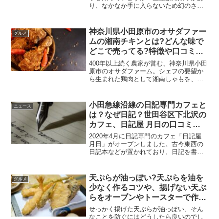
り、なかなか手に入らないため幻のさつ
ま芋とも言われています。そんなつらさ
げ芋はどこで売ってるのでしょうか？糖
度はなんと40度以上にもなるのだとか。
神奈川県小田原市のオサダファー
グルメ
この記事では、宮下商店...
ムの湘南チキンとは?どんな味で
どこで売ってる?特徴や口コミ、
値段や販売場所、味わえるレスト
400年以上続く農家が営む、神奈川県小田
ランなど調査！
原市のオサダファーム。シェフの要望か
ら生まれた鶏肉として湘南しゃもを、生
み出したことでも有名です。そんなオサ
ダファームが、次に生み出した湘南チキ
ンとは？どんな味なのでしょうか？味わ
小田急線沿線の日記専門カフェと
ニュース
ってみたいですが、ど...
は？なぜ日記？世田谷区下北沢の
カフェ、日記屋 月日の口コミや
人気メニューは？
2020年4月に日記専門のカフェ「日記屋
月日」がオープンしました。古今東西の
日記本などが置かれており、日記を書い
たり読んだりするのが好きな方にはもっ
てこいのカフェになっています。なぜ日
記なのか…日記の空気感が時代と合って
天ぷらが油っぽい?天ぷらを油を
グルメ
きているからなんで...
少なく作るコツや、揚げない天ぷ
らをオーブンやトースターで作る
コツは?
せっかく揚げた天ぷらが油っぽい、そん
なことを防ぐにはどうしたら良いのでし