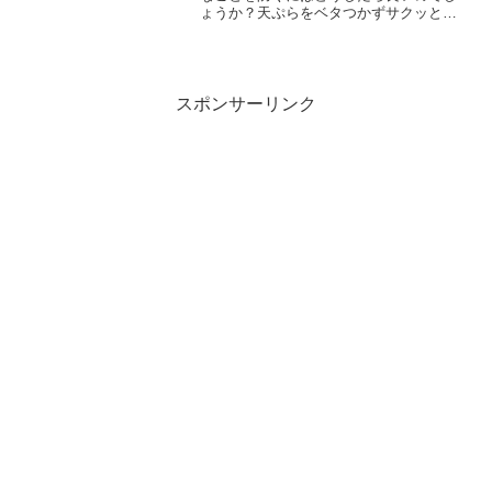
ょうか？天ぷらをベタつかずサクッと仕
上げるポイントは、マヨネーズです！で
は天ぷらを油少なく作るコツや、調理す
るのに大変な天ぷらを揚げないでオーブ
ンやトースターで美味しく...
スポンサーリンク