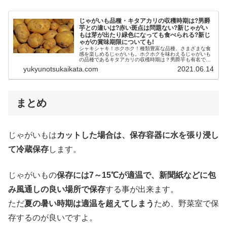
じゃがいも品種・キタアカリの収穫時期は?男爵
芋との違いは?赤い斑点は問題ない?新じゃがい
もは芽が出たり緑色になっても食べられる?新じ
ゃがの賞味期限についても!
シャキシャキ！ホクホク！種類豊富な品種、さまざまな食
感を楽しめるじゃがいも。ホクホクを味わえるじゃがいも
の品種であるキタアカリの収穫時期は？男爵芋も有名です
が、どんなところが違うのでしょうか？芽に毒があると言
yukyunotsukaikata.com
2021.06.14
われているじゃがいもは、芽が出て...
まとめ
じゃがいもは
カットした場合は、保存容器に水を張り浸し
て冷蔵保存
します。
じゃがいもの
保存には7～15℃が適温で、新聞紙などに包
み風通しの良い場所で保存
する事が出来ます。
ただ
夏の暑い時期は適温を超えてしまう
ため、野菜室で保
存するのが良いですよ。