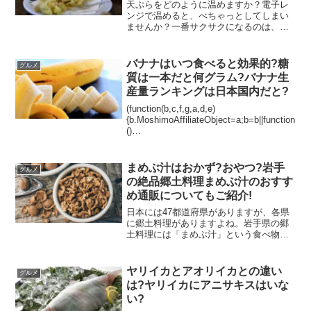
天ぷらをどのように温めますか？電子レ
ンジで温めると、べちゃっとしてしまい
ませんか？一番サクサクになるのは、電
子レンジとトースターの二刀流です！と
ころで、レンジのみでも美味しく温め直
し出来るのでしょうか？またオーブンの
バナナはいつ食べると効果的?糖
グルメ
場合の温度は何度が良いの...
質は一本だと何グラム?バナナ生
産量ランキングは日本国内だと?
(function(b,c,f,g,a,d,e)
{b.MoshimoAffiliateObject=a;b=b||function
()
{arguments.currentScript=c.currentScript||
c.scripts;(...
まめぶ汁はおかず?おやつ?岩手
グルメ
の絶品郷土料理まめぶ汁のおすす
め通販についてもご紹介!
日本には47都道府県がありますが、各県
に郷土料理がありますよね。岩手県の郷
土料理には￼￼￼「まめぶ汁」という食べ物が
あります。まめぶ汁には、クルミや黒砂
糖を包んだ団子が入っています。その団
子を野菜や焼き豆腐、油揚げなどと一緒
ヤリイカとアオリイカとの違い
グルメ
に、昆布と煮干し...
は?ヤリイカにアニサキスはいな
い?