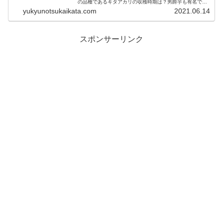
の品種であるキタアカリの収穫時期は？男爵芋も有名です
が、どんなところが違うのでしょうか？芽に毒があると言
yukyunotsukaikata.com
2021.06.14
われているじゃがいもは、芽が出て...
スポンサーリンク