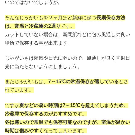
いのではないでしょうか。
そんなじゃがいもを２ヶ月ほど新鮮に保つ
長期保存方法
は、常温と冷蔵庫の2通り
です。
カットしていない場合は、新聞紙などに包み風通しの良い
場所で保存する事が出来ます。
じゃがいもは湿気や日光に弱いので、風通しが良く直射日
光に当たらないようにしましょう。
またじゃがいもは、
7～15℃の常温保存が適している
とさ
れています。
ですが
夏などの暑い時期は7～15℃を超えてしまうため、
冷蔵庫で保存するのがおすすめ
です。
冬は寒いので常温でも保存可能なのですが、室温が温かい
時期は傷みやすく
なってしまいます。