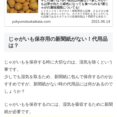
芋との違いは?赤い斑点は問題ない?新じゃがい
もは芽が出たり緑色になっても食べられる?新じ
ゃがの賞味期限についても!
シャキシャキ！ホクホク！種類豊富な品種、さまざまな食
感を楽しめるじゃがいも。ホクホクを味わえるじゃがいも
の品種であるキタアカリの収穫時期は？男爵芋も有名です
が、どんなところが違うのでしょうか？芽に毒があると言
yukyunotsukaikata.com
2021.06.14
われているじゃがいもは、芽が出て...
じゃがいも保存用の新聞紙がない！代用品
は？
じゃがいもを保存する時に大切なのは、湿気を除くという
事です。
少しでも湿気を取るため、新聞紙に包んで保存するのがお
すすめですが、新聞紙がない時の代用品には何があるので
しょうか？
じゃがいもを保存するのには、湿気を吸収するために新聞
紙が必要です。