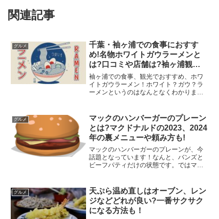
関連記事
千葉・袖ヶ浦での食事におすす
グルメ
め!名物ホワイトガウラーメンと
は?口コミや店舗は?袖ヶ浦観光
でも楽しみたいご当地グルメ・白
袖ヶ浦での食事、観光でおすすめ、ホワ
いラーメンについて
イトガウラーメン！ホワイト？ガウ？ラ
ーメンというのはなんとなくわかります
が、どういうものなのでしょうか？袖ケ
浦市では、酪農が有名！特産品である牛
乳でご当地グルメと考えたのが、ホワイ
マックのハンバーガーのプレーン
グルメ
トガウラーメン。ご当地グ...
とは?マクドナルドの2023、2024
年の裏メニューや頼み方も!
マックのハンバーガーのプレーンが、今
話題となっています！なんと、バンズと
ビーフパティだけの状態です。ではマク
ドナルドの2023、2024年の裏メニュー
は、何があるのでしょうか？また、頼み
方はどうしたらいいのでしょうか？お店
天ぷら温め直しはオーブン、レン
グルメ
の人にとってのめん...
ジなどどれが良い?一番サクサク
になる方法も！