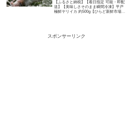
【ふるさと納税】【着日指定 可能・即配
送】【美味しさそのまま瞬間冷凍】平戸
極鮮ヤリイカ 約500g【ひらど新鮮市場】
#ヤリイカ #やりいか #イカ #新鮮 #即納
#すぐ届く #早い #玄海 #呼子楽天で購入
ヤリイカやアオリイカ、コウイカ...
スポンサーリンク