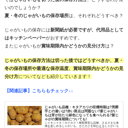
いのでしょうか？
夏・冬のじゃがいもの保存場所
は、それぞれどうすべき？
じゃがいもの保存には
新聞紙が必要ですが、代用品として
はキッチンペーパー
がおすすめです。
またじゃがいもが
賞味期限内かどうかの見分け方
は？
じゃがいもの保存方法は切った後ではどうすべきか、夏・
冬の保存場所や最適な保存温度、賞味期限内かどうかの見
分け方
についてなども紹介していきます！
【関連記事】こちらもチェック↓↓
じゃがいも品種・キタアカリの収穫時期は?男爵
芋との違いは?赤い斑点は問題ない?新じゃがい
もは芽が出たり緑色になっても食べられる?新じ
ゃがの賞味期限についても!
シャキシャキ！ホクホク！種類豊富な品種、さまざまな食
感を楽しめるじゃがいも。ホクホクを味わえるじゃがいも