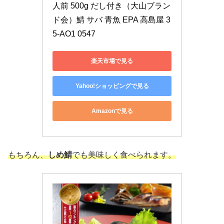
人前 500g だし付き（大山ブラン
ド会）鯖 サバ 青魚 EPA 高島屋 3
5-AO1 0547
楽天市場で見る
Yahoo!ショッピングで見る
Amazonで見る
もちろん、
しめ鯖
でも美味しく食べられます。