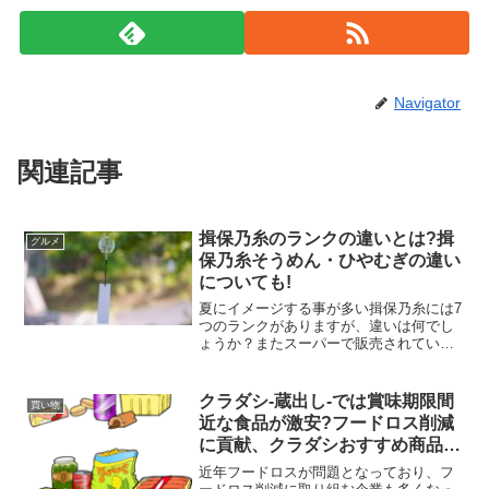
Navigator
関連記事
揖保乃糸のランクの違いとは?揖
グルメ
保乃糸そうめん・ひやむぎの違い
についても!
夏にイメージする事が多い揖保乃糸には7
つのランクがありますが、違いは何でし
ょうか？またスーパーで販売されている
のはどのランク？お中元などに贈ること
も多いので、値段も気になりますよね。
そして、そうめんとひやむぎの違いは何
クラダシ-蔵出し-では賞味期限間
買い物
でしょうか？多くのが疑...
近な食品が激安?フードロス削減
に貢献、クラダシおすすめ商品や
デメリットについても!
近年フードロスが問題となっており、フ