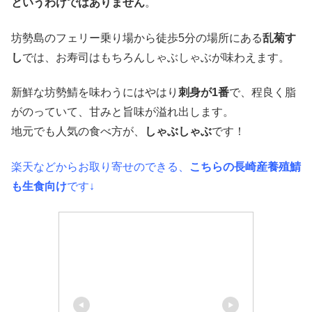
というわけではありません
。
坊勢島のフェリー乗り場から徒歩5分の場所にある
乱菊す
し
では、お寿司はもちろんしゃぶしゃぶが味わえます。
新鮮な坊勢鯖を味わうにはやはり
刺身が1番
で、程良く脂
がのっていて、甘みと旨味が溢れ出します。
地元でも人気の食べ方が、
しゃぶしゃぶ
です！
楽天などからお取り寄せのできる、
こちらの長崎産養殖鯖
も生食向け
です↓