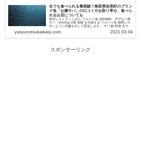
生でも食べられる養殖鯖？鳥取県岩美町のブラン
ド魚「お嬢サバ」の口コミやお取り寄せ、食べら
れるお店についても
青空レストラン に出た フルーツ魚 送料無料 平戸なつ香
サバ 約500g×2尾 長崎 を代表する フルーツ魚 調理しや
すいように内臓を出して発送します。 サバ 鯖 刺身 生サバ
ゴマサバ 活〆 みかん オレンジ 青空レストラン ブリ 兄
yukyunotsukaikata.com
2021.03.04
弟 ...
スポンサーリンク