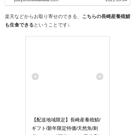
弟 ...
楽天などからお取り寄せのできる、
こちらの長崎産養殖鯖
も生食できる
ということです↓
【配送地域限定】長崎産養殖鯖/
ギフト/新年限定特価/天然魚/刺