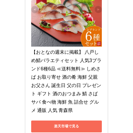
【おとなの週末に掲載】 八戸し
め鯖バラエティセット 人気3ブラ
ンド6種6品 ≪送料無料≫ しめさ
ば お取り寄せ 酒の肴 海鮮 父親 
お父さん 誕生日 父の日 プレゼン
ト ギフト 酒のおつまみ 鯖 さば 
サバ 食べ物 海鮮 魚 詰合せ グル
メ 通販 人気 青森県
楽天市場で見る