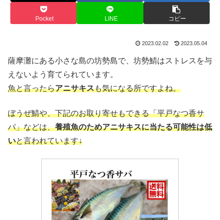
Pocket
LINE
コピー
2023.02.02
2023.05.04
薩摩灘にある小さな島の坊勢島で、坊勢鯖はストレスを与
えないよう育てられています。
魚と言ったら
アニサキス
も気になる所ですよね。
ぼうぜ鯖や、下記のお取り寄せもできる「平戸なつ香サ
バ」などは、
養殖魚のためアニサキスに当たる可能性は低
い
と言われています↓