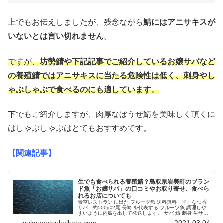
上でもお伝えしましたが、残念ながら
鯖にはアニサキスが
いないとは言い切れません
。
ですが、
坊勢鯖や下記記事でご紹介しているお嬢サバなど
の養殖鯖ではアニサキスに当たる危険性は低く、刺身やし
ゃぶしゃぶで食べるのにも適しています
。
下でもご紹介しますが、肉厚なぼうぜ鯖を美味しく頂くに
はしゃぶしゃぶはとてもおすすめです。
【関連記事】
生でも食べられる養殖鯖？鳥取県岩美町のブラン
ド魚「お嬢サバ」の口コミやお取り寄せ、食べら
れるお店についても
青空レストラン に出た フルーツ魚 送料無料 平戸なつ香
サバ 約500g×2尾 長崎 を代表する フルーツ魚 調理しや
すいように内臓を出して発送します。 サバ 鯖 刺身 生サバ
ゴマサバ 活〆 みかん オレンジ 青空レストラン ブリ 兄
yukyunotsukaikata.com
2021.03.04