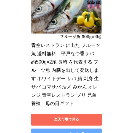
青空レストラン に出た フルーツ
魚 送料無料　平戸なつ香サバ　
約500g×2尾 長崎 を代表する フ
ルーツ魚 内臓を出して発送しま
す ホワイトデー サバ 鯖 刺身 生
サバ ゴマサバ 活〆 みかん オレ
ンジ 青空レストラン ブリ 兄弟　
養殖　母の日ギフト
楽天市場で見る