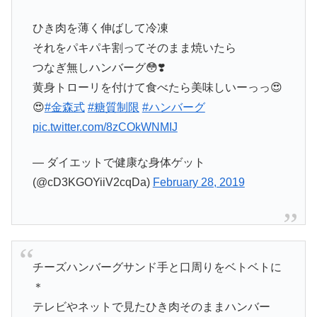
ひき肉を薄く伸ばして冷凍
それをパキパキ割ってそのまま焼いたら
つなぎ無しハンバーグ😳❣️
黄身トローリを付けて食べたら美味しいーっっ😍
😍
#金森式
#糖質制限
#ハンバーグ
pic.twitter.com/8zCOkWNMIJ
— ダイエットで健康な身体ゲット
(@cD3KGOYiiV2cqDa)
February 28, 2019
チーズハンバーグサンド手と口周りをベトベトに
＊
テレビやネットで見たひき肉そのままハンバー