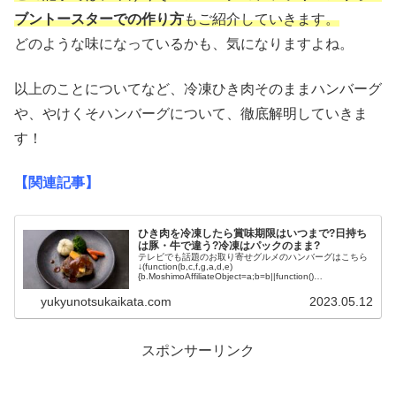
ブントースターでの作り方
もご紹介していきます。
どのような味になっているかも、気になりますよね。
以上のことについてなど、冷凍ひき肉そのままハンバーグ
や、やけくそハンバーグについて、徹底解明していきま
す！
【関連記事】
ひき肉を冷凍したら賞味期限はいつまで?日持ち
は豚・牛で違う?冷凍はパックのまま?
テレビでも話題のお取り寄せグルメのハンバーグはこちら
↓(function(b,c,f,g,a,d,e)
{b.MoshimoAffiliateObject=a;b=b||function()
{arguments.currentScript=c...
yukyunotsukaikata.com
2023.05.12
スポンサーリンク