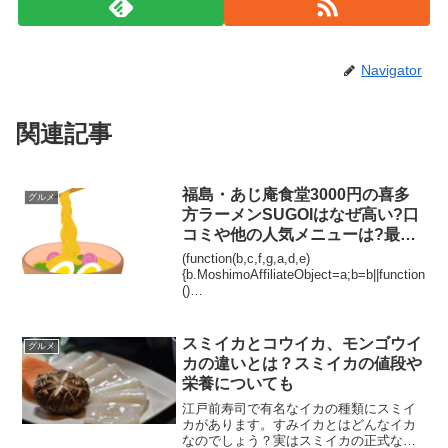
Navigator
関連記事
福島・あじ庵食堂3000円の喜多
グルメ
方ラーメンSUGOIはなぜ高い?口
コミや他の人気メニューは?最近
のラーメンは値上げしすぎ?
(function(b,c,f,g,a,d,e)
{b.MoshimoAffiliateObject=a;b=b||function
()
{arguments.currentScript=c.currentScript||
c.scripts;(...
スミイカとコウイカ、モンゴウイ
グルメ
カの違いとは？スミイカの値段や
栄養についても
江戸前寿司で有名なイカの種類にスミイ
カがあります。すみイカとはどんなイカ
なのでしょう？実はスミイカの正式な名