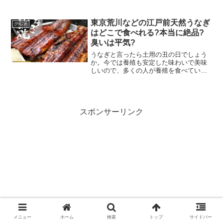
たり読んだりするのが好きな方にはもっ
てこいのカフェになっています。なぜ日
記なのか…日記の空気感が時代と合って
東京荒川などの江戸前天然うなぎ
グルメ
きているからなんで...
はどこで食べれる?本当に絶品?
臭いは平気?
うなぎと言ったら土用の丑の日でしょう
か。今では養殖も安定した味わいで美味
しいので、多くの人が養殖を食べていま
す。ただ、天然うなぎも負けていませ
ん！天然のうなぎならではの上品な香り
と、引き締まった身を味わえます。天然
うなぎ蒲焼き 国産 肝付き...
スポンサーリンク
メニュー
ホーム
検索
トップ
サイドバー