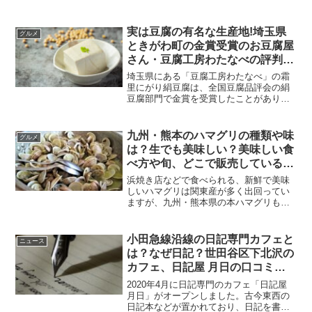
前はコウイカといい、違いはありませ
ん。(function(b,c,f,g,a,d,e)
{b.MoshimoAffiliateObje...
実は豆腐の有名な生産地!埼玉県
グルメ
ときがわ町の金賞受賞のお豆腐屋
さん・豆腐工房わたなべの評判や
口コミは？絹ごし豆腐はどんな
埼玉県にある「豆腐工房わたなべ」の霜
味？とうふ工房で人気のおすすめ
里にがり絹豆腐は、全国豆腐品評会の絹
豆腐部門で金賞を受賞したことがありま
商品４選も紹介！
す。お店の豆腐やメニューを食べた人か
らは、美味しい、たまらない食感でまた
食べたいなどネットで人気があります。
九州・熊本のハマグリの種類や味
グルメ
お店で作られている絹ごし...
は？生でも美味しい？美味しい食
べ方や旬、どこで販売しているの
かについても
浜焼き店などで食べられる、新鮮で美味
しいハマグリは関東産が多く出回ってい
ますが、九州・熊本県の本ハマグリも美
味しいと人気です。収穫量で言えば、熊
本のハマグリは残念ながら近年減ってき
ています。そんな貴重な熊本県産のハマ
小田急線沿線の日記専門カフェと
ニュース
グリですが、旬はいつで、...
は？なぜ日記？世田谷区下北沢の
カフェ、日記屋 月日の口コミや
人気メニューは？
2020年4月に日記専門のカフェ「日記屋
月日」がオープンしました。古今東西の
日記本などが置かれており、日記を書い