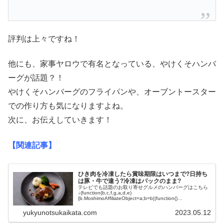
評判は上々ですね！
他にも、家事ヤロウで有名となっている、やけくそハンバ
ーグが話題？！
やけくそハンバーグのフライパンや、オーブントースター
での作り方も気になりますよね。
次に、お伝えしていきます！
【関連記事】
ひき肉を冷凍したら賞味期限はいつまで?日持ち
は豚・牛で違う?冷凍はパックのまま?
テレビでも話題のお取り寄せグルメのハンバーグはこちら
↓(function(b,c,f,g,a,d,e)
{b.MoshimoAffiliateObject=a;b=b||function()
{arguments.currentScript=c...
yukyunotsukaikata.com
2023.05.12