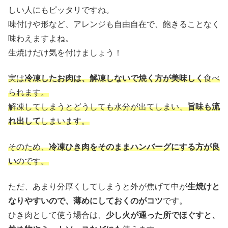
しい人にもピッタリですね。
味付けや形など、アレンジも自由自在で、飽きることなく
味わえますよね。
生焼けだけ気を付けましょう！
実は
冷凍したお肉は、解凍しないで焼く方が美味しく
食べ
られます。
解凍してしまうとどうしても水分が出てしまい、
旨味も流
れ出して
しまいます。
そのため、
冷凍ひき肉をそのままハンバーグにする方が良
い
のです。
ただ、あまり分厚くしてしまうと外が焦げて中が
生焼けと
なりやすいので、薄めにしておくのがコツ
です。
ひき肉として使う場合は、
少し火が通った所でほぐすと、