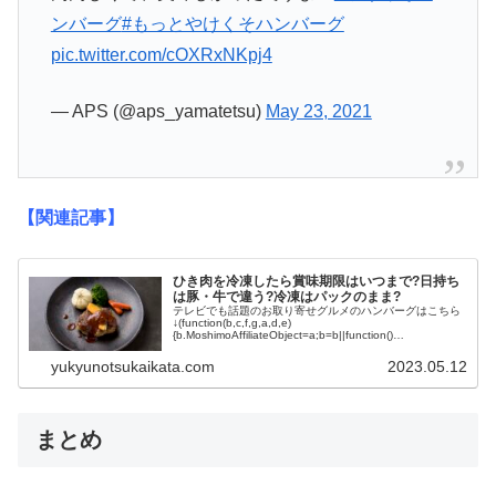
ンバーグ
#もっとやけくそハンバーグ
pic.twitter.com/cOXRxNKpj4
— APS (@aps_yamatetsu)
May 23, 2021
【関連記事】
ひき肉を冷凍したら賞味期限はいつまで?日持ち
は豚・牛で違う?冷凍はパックのまま?
テレビでも話題のお取り寄せグルメのハンバーグはこちら
↓(function(b,c,f,g,a,d,e)
{b.MoshimoAffiliateObject=a;b=b||function()
{arguments.currentScript=c...
yukyunotsukaikata.com
2023.05.12
まとめ