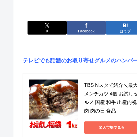
X
Facebook
はてブ
テレビでも話題のお取り寄せグルメのハンバー
TBS Nスタで紹介＼最大
メンチカツ 4個 お試しセッ
ルメ 国産 和牛 出産内祝
肉 肉の日 食品
楽天市場で見る