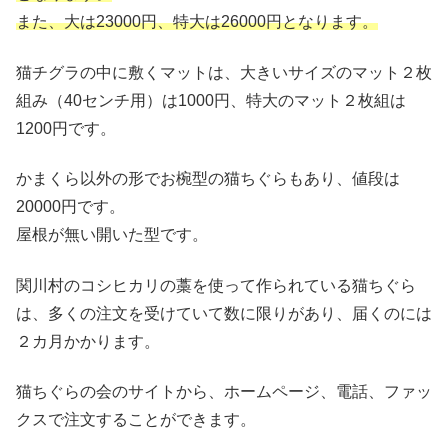
また、大は
23000
円、特大は
26000
円となります。
猫チグラの中に敷くマットは、大きいサイズのマット２枚
組み（
40
センチ用）は
1000
円、特大のマット２枚組は
1200
円です。
かまくら以外の形でお椀型の猫ちぐらもあり、値段は
20000
円です。
屋根が無い開いた型です。
関川村のコシヒカリの藁を使って作られている猫ちぐら
は、多くの注文を受けていて数に限りがあり、届くのには
２カ月かかります。
猫ちぐらの会のサイトから、ホームページ、電話、ファッ
クスで注文することができます。