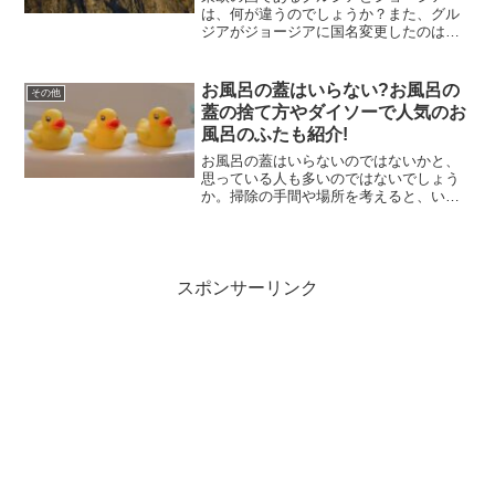
は、何が違うのでしょうか？また、グル
ジアがジョージアに国名変更したのはな
ぜ？ところで、ジョージア（旧グルジ
ア）はどんな国でどこにあるのか知って
いますか？この記事では違いや変更理
お風呂の蓋はいらない?お風呂の
その他
由、ジョージアとはどんな国でど...
蓋の捨て方やダイソーで人気のお
風呂のふたも紹介!
お風呂の蓋はいらないのではないかと、
思っている人も多いのではないでしょう
か。掃除の手間や場所を考えると、いら
ないと感じてしまいますよね。
(function(b,c,f,g,a,d,e)
{b.MoshimoAffiliateObject=a;...
スポンサーリンク