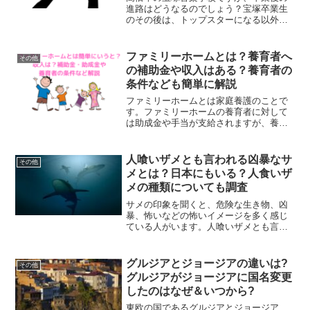
進路はどうなるのでしょう？宝塚卒業生
のその後は、トップスターになる以外の
道はあるのでしょうか？結論から言う
と、卒業生たちは女優になる以外の道で
も幅広い分野で活躍しているようです。
ファミリーホームとは？養育者へ
その他
の補助金や収入はある？養育者の
条件なども簡単に解説
ファミリーホームとは家庭養護のことで
す。ファミリーホームの養育者に対して
は助成金や手当が支給されますが、養育
者になるには条件があります。
人喰いザメとも言われる凶暴なサ
その他
メとは？日本にもいる？人食いザ
メの種類についても調査
サメの印象を聞くと、危険な生き物、凶
暴、怖いなどの怖いイメージを多く感じ
ている人がいます。人喰いザメとも言わ
れる凶暴なサメとはどんなサメなのでし
ょう？日本にもいるのでしょうか？この
記事ではこういった疑問への答えや、人
グルジアとジョージアの違いは?
その他
食いザメの種類やサメの生...
グルジアがジョージアに国名変更
したのはなぜ＆いつから?
東欧の国であるグルジアとジョージア