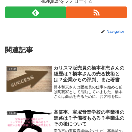
Navigatorをフォローする
Navigator
関連記事
カリスマ販売員の橋本和恵さんの
その他
経歴は？橋本さんの売る技術と
は？企業からの評判、また著書の
評判についても調査！
橋本和恵さんは販売員の仕事を始める前
は陶芸家として活動していました。橋本
さんは商品を売るために、お客様を観察
して商品を提案することを大事にしてい
ます。企業からは、橋本さんの話術に驚
いた、トップレベルの講師などと評判が
高倍率、宝塚音楽学校の卒業後の
その他
高いです。著書は販売員に...
進路は？予備校もある？卒業生の
その後について
高倍率の宝塚音楽学校ですが、卒業後の