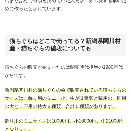
始まりは村で番頭を務めていた人物が自分の愛する猫のた
めに作ったとされています。
猫ちぐらはどこで売ってる？新潟県関川村
産・猫ちぐらの値段についても
猫ちぐらの販売が始まったのは昭和時代後半の
1980
年代
からです。
新潟県関川村の猫ちぐらの会で販売されている猫ちぐらの
サイズは、飾り用のミニ、小、中が３種類と猫用の一匹用
の大と二匹用の特大２種類、合計５種類があります。
飾り用のミニサイズは
10000
円、小
16000
円、中
21000
円
となります。