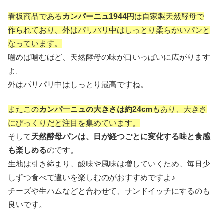
看板商品である
カンパーニュ1944円
は自家製天然酵母で
作られており、外はパリパリ中はしっとり柔らかいパンと
なっています。
噛めば噛むほど、天然酵母の味が口いっぱいに広がります
よ。
外はパリパリ中はしっとり最高ですね。
またこの
カンパーニュの大きさは約24cm
もあり、大きさ
にびっくりだと注目を集めています。
そして
天然酵母パンは、日が経つごとに変化する味と食感
も楽しめる
のです。
生地は引き締まり、酸味や風味は増していくため、毎日少
しずつ食べて違いを楽しむのがおすすめですよ♪
チーズや生ハムなどと合わせて、サンドイッチにするのも
良いです。