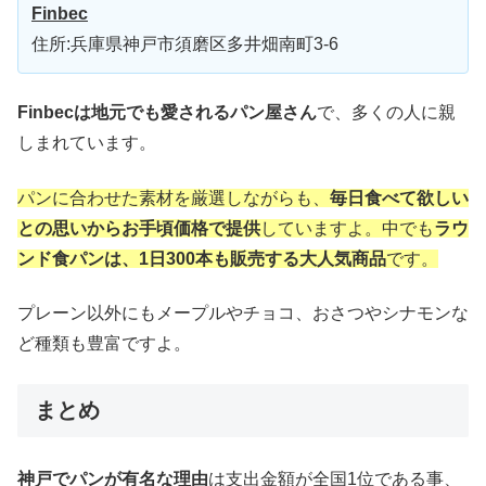
Finbec
住所:兵庫県神戸市須磨区多井畑南町3-6
Finbecは地元でも愛されるパン屋さん
で、多くの人に親
しまれています。
パンに合わせた素材を厳選しながらも、
毎日食べて欲しい
との思いからお手頃価格で提供
していますよ。中でも
ラウ
ンド食パンは、1日300本も販売する大人気商品
です。
プレーン以外にもメープルやチョコ、おさつやシナモンな
ど種類も豊富ですよ。
まとめ
神戸でパンが有名な理由
は支出金額が全国1位である事、