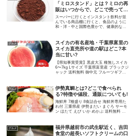
は、10月16日(日...
「ミロスタンド」とは？ミロの再
販はいつからで、どこで売ってる
かも紹介
スーパーに行くとインスタント飲料が並
んでいる商品棚に行くと、食品のように
和・洋・中と国際色豊かで、健康的な飲
料製品がとても豊富です。インスタント
なだけにその手軽さは最大のメリットな
のですが、手軽でかつ栄養をしっかり摂
スイカの有名産地・千葉県富里の
グルメ
れるメリットのある商品も...
スイカ直売所や道の駅はどこ?本
当に甘い?
【県知事賞受賞】黒皮大玉 種無しスイカ
6〜7kg Lサイズ 千葉県富里産 ブラックジ
ャック 送料無料 御中元 フルーツギフト
【7月初旬より順次発送予定】楽天で購入
スイカの有名産地で町一丸となって盛り
上がりを見せている千葉県富里市。そん
伊勢真鯛とは?どこで食べられ
グルメ
な富...
る?特徴や値段、通販についても!
海鮮丼 7種盛り 8食詰合せ 海鮮丼専用た
れ付 三重県産 伊勢まだい まぐろ サーモ
ン ほたて えび いか めかぶ 送料無料 冷
凍 海鮮セット 手巻き寿司 ちらし寿司に
も 化粧箱入り ギフト 贈り物価格：5980
円（税込、送料別) (202...
福井県越前市の武生駅近く、吉田
グルメ
食堂の超長いソフトクリームの口