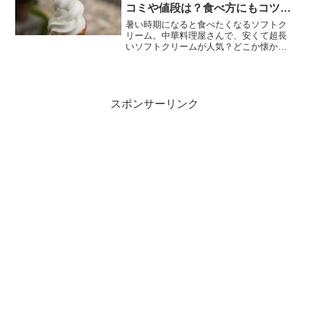
コミや値段は？食べ方にもコツ
が？大盛りでも有名、吉田食堂の
暑い時期になると食べたくなるソフトク
その他デカ盛りメニューや値段、
リーム。中華料理屋さんで、安くて超長
いソフトクリームが人気？どこか懐かし
アクセスについても紹介！
い、レトロな雰囲気漂う吉田食堂。元々
は大きな洗面器のような器に入っている
大盛りラーメンが有名なこのお店。新た
な名物となっているのが、...
スポンサーリンク