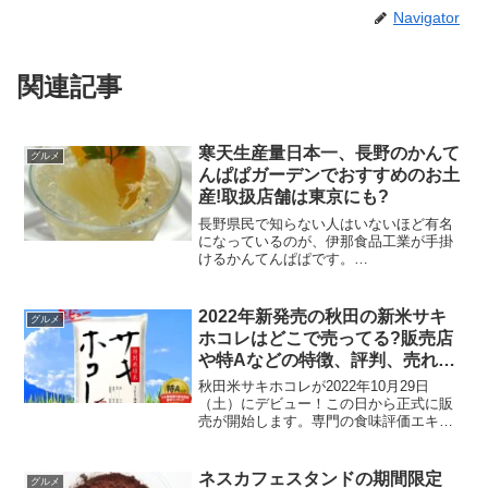
Navigator
関連記事
寒天生産量日本一、長野のかんて
グルメ
んぱぱガーデンでおすすめのお土
産!取扱店舗は東京にも?
長野県民で知らない人はいないほど有名
になっているのが、伊那食品工業が手掛
けるかんてんぱぱです。
(function(b,c,f,g,a,d,e)
{b.MoshimoAffiliateObject=a;b=b||function
(){argum...
2022年新発売の秋田の新米サキ
グルメ
ホコレはどこで売ってる?販売店
や特Aなどの特徴、評判、売れ残
りについても！
秋田米サキホコレが2022年10月29日
（土）にデビュー！この日から正式に販
売が開始します。専門の食味評価エキス
パートが行う食味ランキングでも特Aを獲
得するなど、サキホコレの品質はお墨付
きです。そんな秋田の新米サキホコレ
ネスカフェスタンドの期間限定
グルメ