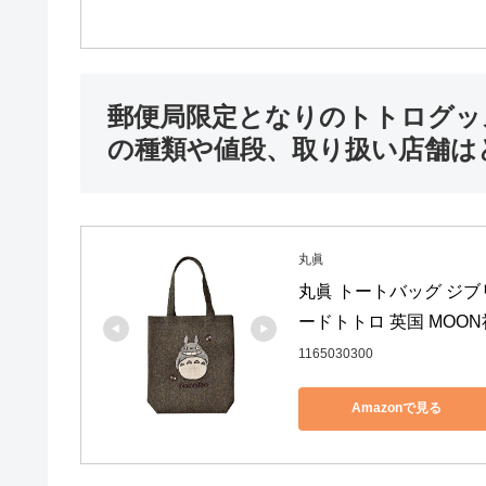
郵便局限定となりのトトログッ
の種類や値段、取り扱い店舗は
丸眞
丸眞 トートバッグ ジブリ
ードトトロ 英国 MOON社
1165030300
Amazonで見る