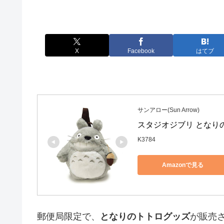
X
Facebook
はてブ
サンアロー(Sun Arrow)
スタジオジブリ となりのト
K3784
Amazonで見る
郵便局限定で、
となりのトトログッズ
が販売