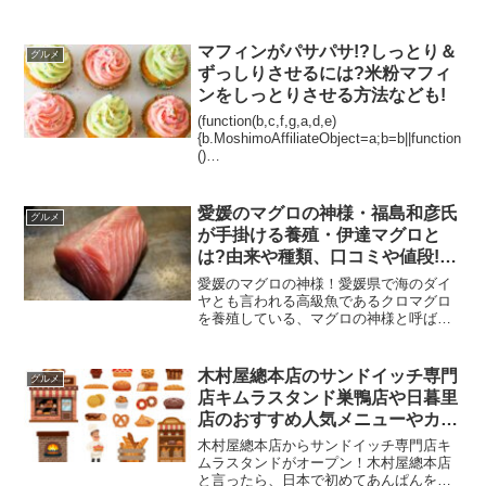
マフィンがパサパサ!?しっとり＆
グルメ
ずっしりさせるには?米粉マフィ
ンをしっとりさせる方法なども!
(function(b,c,f,g,a,d,e)
{b.MoshimoAffiliateObject=a;b=b||function
()
{arguments.currentScript=c.currentScript||
c.scripts;(...
愛媛のマグロの神様・福島和彦氏
グルメ
が手掛ける養殖・伊達マグロと
は?由来や種類、口コミや値段!養
殖マグロはまずい?天然より美味
愛媛のマグロの神様！愛媛県で海のダイ
しい?養殖マグロにアニサキスは
ヤとも言われる高級魚であるクロマグロ
を養殖している、マグロの神様と呼ばれ
いない?本マグロ・黒マグロの違
る福島和彦さん。福島和彦さんが養殖し
いについても
ている伊達マグロとは？名前の由来には
何かあるのでしょうか？だてまぐろのマ
木村屋總本店のサンドイッチ専門
グルメ
グロの種類、口コミや値段...
店キムラスタンド巣鴨店や日暮里
店のおすすめ人気メニューやカロ
リーは？口コミや評判も調査！
木村屋總本店からサンドイッチ専門店キ
ムラスタンドがオープン！木村屋總本店
と言ったら、日本で初めてあんぱんを考