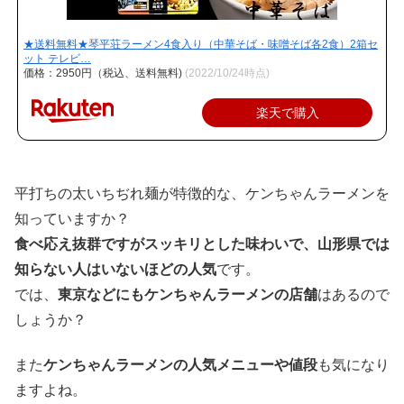
★送料無料★琴平荘ラーメン4食入り（中華そば・味噌そば各2食）2箱セ
ット テレビ…
価格：2950円（税込、送料無料)
(2022/10/24時点)
楽天で購入
平打ちの太いちぢれ麺が特徴的な、ケンちゃんラーメンを
知っていますか？
食べ応え抜群ですがスッキリとした味わいで、山形県では
知らない人はいないほどの人気
です。
では、
東京などにもケンちゃんラーメンの店舗
はあるので
しょうか？
また
ケンちゃんラーメンの人気メニューや値段
も気になり
ますよね。