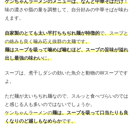
ケンちゃんラーメンのメニューは、なんと中華そばだけ
！
味の濃さや脂の量を調整して、自分好みの中華そばが味わ
えます。
自家製のとても太い平打ちちぢれ麺が特徴的
で、スープと
の絡みも良く噛み応え抜群の太麺です。
麺はスープを吸って噛めば噛むほど、スープの旨味が溢れ
出し最強の味わい
に。
スープは、煮干しダシの効いた魚介と動物のWスープです
よ。
ただ麺が太いちぢれ麺なので、スルッと食べづらいのでは
と感じる人も多いのではないでしょうか。
ケンちゃんラーメンの
麺は、スープを吸って口当たりも良
くなりのど越しもなめらか
です。