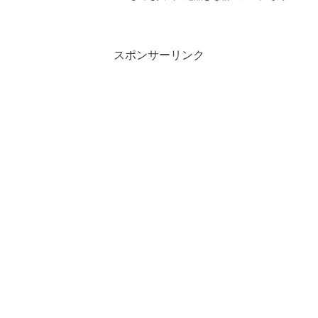
な、大人気の京都祇園・吉祥家寮が東京
にも！自慢のきな粉を使ったスイーツや
ドリンクを楽しむことが出来ます。こだ
わりの詰まったきな粉スイー...
スポンサーリンク