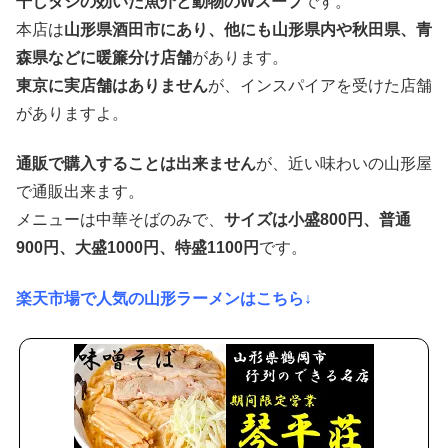
干しダシの効いた魚介と動物のWスープ
です。
本店は
山形県酒田市にあり、他にも山形県内や秋田県、青
森県などに暖簾分け店舗
があります。
東京に実店舗はありません
が、インスパイアを受けた店舗
がありますよ。
通販で購入することは出来ません
が、近い味わいの山形屋
で通販出来ます。
メニューは中華そばのみで、
サイズは小盛800円、普通
900円、大盛1000円、特盛1100円
です。
楽天市場で人気の山形ラーメンはこちら↓