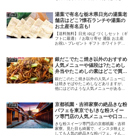
案した、老舗のパン屋ですよね。キムラ
スタンドでは、店内厨房で作られたオリ
ジナルサンドイッチを販売しています。
湯葉で有名な栃木県日光の湯葉老
グルメ
老舗のパン屋を感じさせる...
舗店はどこ?懐石ランチや湯葉の
お土産有名店も!
【送料無料】日光 ゆば づくしセット（ギ
フトに最適） / お取り寄せ 通販 お土産
お祝い プレゼント ギフト ホワイトデー
おすすめ /価格：6464円（税込、送料無
料) (2022/3/7時点)楽天で購入湯葉で有名
な栃木県日光。同じく湯...
銀だこでたこ焼き以外のおすすめ
グルメ
人気メニューや値段は?たこめし
弁当やたこめしの素はどこで買え
る?
銀だこのたこ焼き以外の人気メニューに
は焼きそばやたこめしなどありますが、
他にはどのような人気メニューがあるの
でしょうか？持ち帰りには、だんらん16
個や24個がおすすめです！そして実は、
無料でトッピング多めにすることが出来
京都祇園・吉祥家寮の絶品きな粉
グルメ
ます！ところで、たこ...
パフェを東京でも!きな粉スイー
ツ専門店の人気メニューや口コミ
は?お取り寄せはできる?
きな粉スイーツ専門店の京都祇園・吉祥
家寮。見た目も綺麗で、インスタ映えと
しても人気の絶品きな粉パフェ。そん