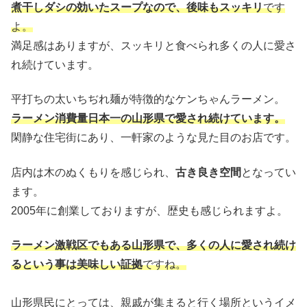
煮干しダシの効いたスープなので、後味もスッキリ
です
よ。
満足感はありますが、スッキリと食べられ多くの人に愛さ
れ続けています。
平打ちの太いちぢれ麺が特徴的なケンちゃんラーメン。
ラーメン消費量日本一の山形県で愛され続けています。
閑静な住宅街にあり、一軒家のような見た目のお店です。
店内は木のぬくもりを感じられ、
古き良き空間
となってい
ます。
2005年に創業しておりますが、歴史も感じられますよ。
ラーメン激戦区でもある山形県で、多くの人に愛され続け
るという事は美味しい証拠
ですね。
山形県民にとっては、親戚が集まると行く場所というイメ