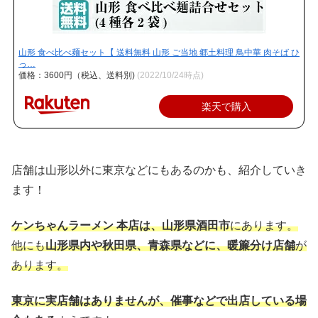
山形 食べ比べ麺セット【 送料無料 山形 ご当地 郷土料理 鳥中華 肉そば ひ
っ…
価格：3600円（税込、送料別)
(2022/10/24時点)
楽天で購入
店舗は山形以外に東京などにもあるのかも、紹介していき
ます！
ケンちゃんラーメン 本店は、山形県酒田市
にあります。
他にも
山形県内や秋田県、青森県などに、暖簾分け店舗
が
あります。
東京に実店舗はありませんが、催事などで出店している場