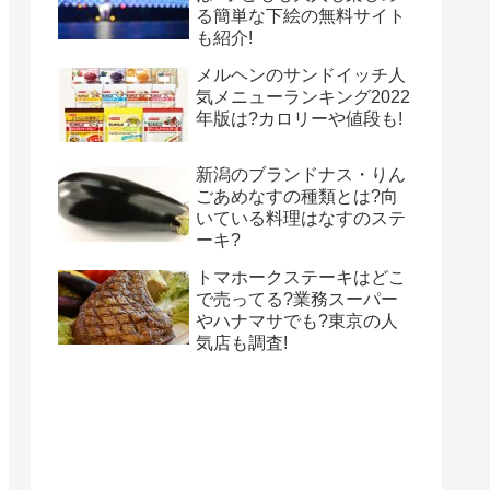
る簡単な下絵の無料サイト
も紹介!
メルヘンのサンドイッチ人
気メニューランキング2022
年版は?カロリーや値段も!
新潟のブランドナス・りん
ごあめなすの種類とは?向
いている料理はなすのステ
ーキ?
トマホークステーキはどこ
で売ってる?業務スーパー
やハナマサでも?東京の人
気店も調査!