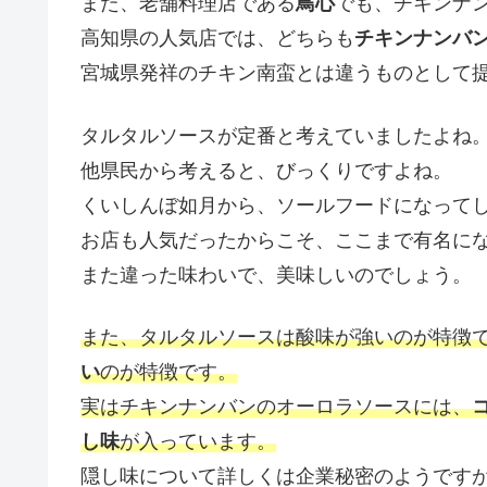
また、老舗料理店である
鳥心
でも、チキンナ
高知県の人気店では、どちらも
チキンナンバ
宮城県発祥のチキン南蛮とは違うものとして
タルタルソースが定番と考えていましたよね
他県民から考えると、びっくりですよね。
くいしんぼ如月から、ソールフードになって
お店も人気だったからこそ、ここまで有名に
また違った味わいで、美味しいのでしょう。
また、タルタルソースは酸味が強いのが特徴
い
のが特徴です。
実はチキンナンバンのオーロラソースには、
し味
が入っています。
隠し味について詳しくは企業秘密のようです