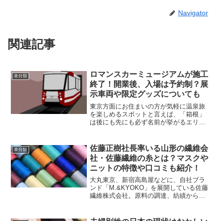
Navigator
関連記事
ロマンスカーミュージアムが施工
未分類
終了！開業後、入場は予約制？展
示車両や限定グッズについても
東京方面にお住まいの方が気軽に温泉旅
を楽しめるスポットと言えば、「箱根」
は後にも先にも必ず名前が挙がるエリア
として定着しています。そして、箱根ま
でプチ旅行気分をさくっと手軽に味わえ
る電車と言えば、関東のみならず、全国
佐藤正樹社長率いる山形の繊維会
未分類
各地に熱いファンを持つロ...
社・佐藤繊維の糸とは？マスクや
ニットの特徴や口コミも紹介！
大丸東京、新宿高島屋などに、自社ブラ
ンド「M.&KYOKO」を展開している佐藤
繊維株式会社。原料の調達、紡績から製
造、アパレル事業までを県内で手掛けて
います。しかし元々は、国内メーカーの
下請け企業だった佐藤繊維株式会社。一