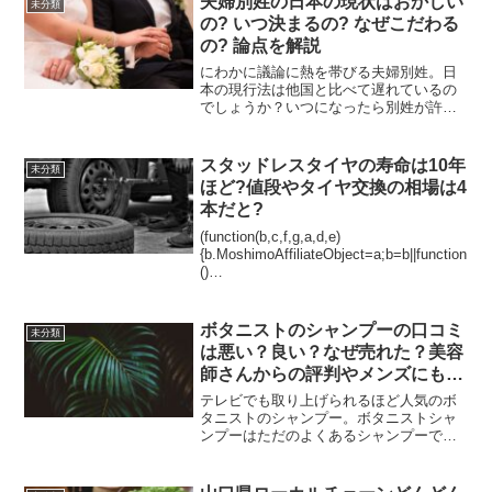
夫婦別姓の日本の現状はおかしい
未分類
体どのようにして、...
の? いつ決まるの? なぜこだわる
の? 論点を解説
にわかに議論に熱を帯びる夫婦別姓。日
本の現行法は他国と比べて遅れているの
でしょうか？いつになったら別姓が許さ
れるのでしょうか？いくつかある論点を
整理してみましょう。日本の現行法は国
民の声を反映していない?他の先進諸国と
スタッドレスタイヤの寿命は10年
未分類
比べて遅れているの?2...
ほど?値段やタイヤ交換の相場は4
本だと?
(function(b,c,f,g,a,d,e)
{b.MoshimoAffiliateObject=a;b=b||function
()
{arguments.currentScript=c.currentScript||
c.scripts;(...
ボタニストのシャンプーの口コミ
未分類
は悪い？良い？なぜ売れた？美容
師さんからの評判やメンズにもお
すすめの理由
テレビでも取り上げられるほど人気のボ
タニストのシャンプー。ボタニストシャ
ンプーはただのよくあるシャンプーでは
ありません。この記事ではこちらのシャ
ンプーをクローズアップしています！ボ
タニストのシャンプーの口コミは悪い？