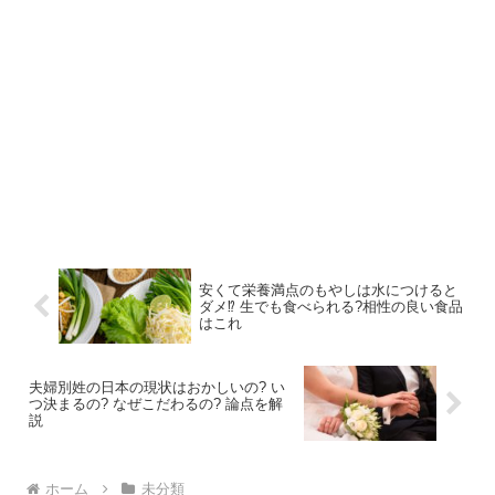
安くて栄養満点のもやしは水につけると
ダメ⁉︎ 生でも食べられる?相性の良い食品
はこれ
夫婦別姓の日本の現状はおかしいの? い
つ決まるの? なぜこだわるの? 論点を解
説
ホーム
未分類