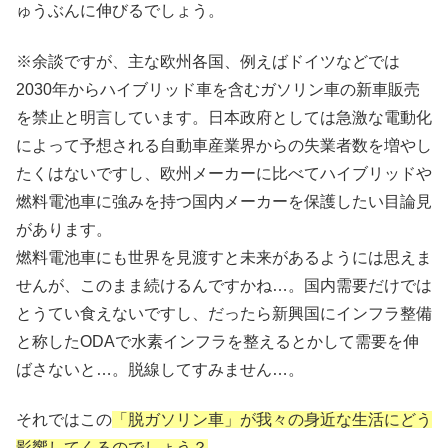
ゅうぶんに伸びるでしょう。
※余談ですが、主な欧州各国、例えばドイツなどでは
2030年からハイブリッド車を含むガソリン車の新車販売
を禁止と明言しています。
日本政府としては急激な電動化
によって予想される自動車産業界からの失業者数を増やし
たくはないですし、欧州メーカーに比べてハイブリッドや
燃料電池車に強みを持つ国内メーカーを保護したい目論見
があります。
燃料電池車にも世界を見渡すと未来があるようには思えま
せんが、このまま続けるんですかね…。国内需要だけでは
とうてい食えないですし、だったら新興国にインフラ整備
と称したODAで水素インフラを整えるとかして需要を伸
ばさないと…。脱線してすみません…。
それではこの
「脱ガソリン車」が我々の身近な生活にどう
影響してくるのでしょう？