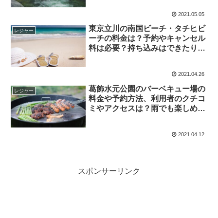
いて
2021.05.05
東京立川の南国ビーチ・タチヒビ
レジャー
ーチの料金は？予約やキャンセル
料は必要？持ち込みはできたり、
雨でも楽しめたりするの？口コミ
も紹介！
2021.04.26
葛飾水元公園のバーベキュー場の
レジャー
料金や予約方法、利用者のクチコ
ミやアクセスは？雨でも楽しめ
る？予約の混雑状況は確認できる
のかも調査
2021.04.12
スポンサーリンク